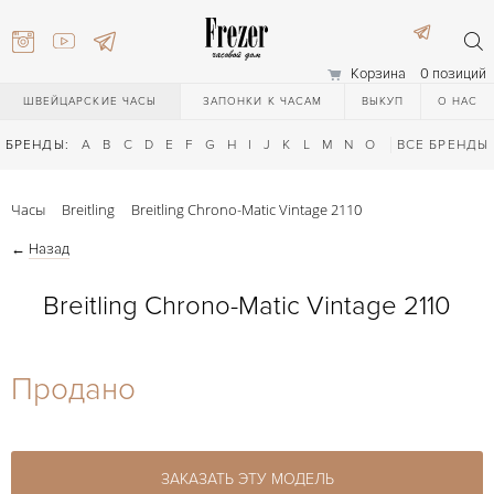
Корзина
0 позиций
ШВЕЙЦАРСКИЕ ЧАСЫ
ЗАПОНКИ К ЧАСАМ
ВЫКУП
О НАС
БРЕНДЫ:
A
B
C
D
E
F
G
H
I
J
K
L
M
N
O
P
ВСЕ БРЕНДЫ
Q
R
S
T
Часы
Breitling
Breitling Chrono-Matic Vintage 2110
←
Назад
Breitling Chrono-Matic Vintage 2110
) 111-27-44
Продано
) 111-27-44
ЗАКАЗАТЬ ЭТУ МОДЕЛЬ