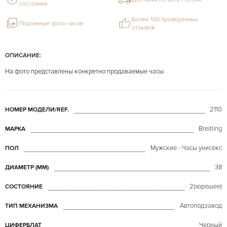
состояния
Более 100 проверенных
Подлинные фото часов
отзывов
ОПИСАНИЕ:
На фото представлены конкретно продаваемые часы.
2110
НОМЕР МОДЕЛИ/REF.
Breitling
МАРКА
Мужские - Часы унисекс
ПОЛ
38
ДИАМЕТР (MM)
2(хорошее)
СОСТОЯНИЕ
Автоподзавод
ТИП МЕХАНИЗМА
Черный
ЦИФЕРБЛАТ