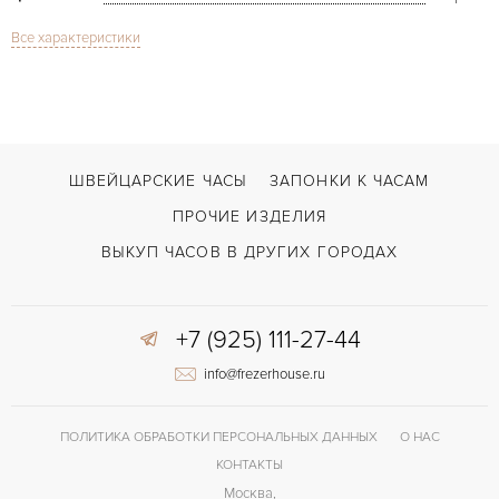
Все характеристики
Сапфировое стекло
СТЕКЛО
Дата, Хронограф
ФУНКЦИИ
Chrono-Matic Vintage 2110
МОДЕЛЬ
В наличии
СРОКИ ДОСТАВКИ
ШВЕЙЦАРСКИЕ ЧАСЫ
ЗАПОНКИ К ЧАСАМ
Черный
ЦВЕТ БРАСЛЕТА
ПРОЧИЕ ИЗДЕЛИЯ
Без цифр
ЦИФРЫ
ВЫКУП ЧАСОВ В ДРУГИХ ГОРОДАХ
+7 (925) 111-27-44
info@frezerhouse.ru
ПОЛИТИКА ОБРАБОТКИ ПЕРСОНАЛЬНЫХ ДАННЫХ
О НАС
КОНТАКТЫ
Москва,