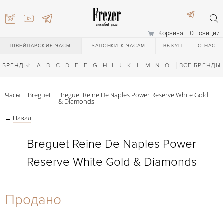
Корзина
0 позиций
ШВЕЙЦАРСКИЕ ЧАСЫ
ЗАПОНКИ К ЧАСАМ
ВЫКУП
О НАС
БРЕНДЫ:
A
B
C
D
E
F
G
H
I
J
K
L
M
N
O
P
ВСЕ БРЕНДЫ
Q
R
S
T
Часы
Breguet
Breguet Reine De Naples Power Reserve White Gold
& Diamonds
←
Назад
Breguet Reine De Naples Power
Reserve White Gold & Diamonds
) 111-27-44
Продано
) 111-27-44