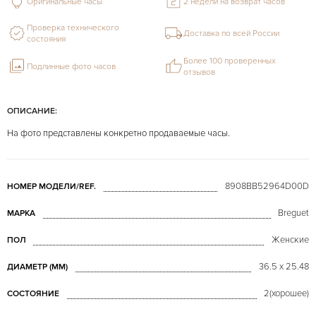
Оригинальные часы
2 недели на возврат часов
Проверка технического
Доставка по всей России
состояния
Более 100 проверенных
Подлинные фото часов
отзывов
ОПИСАНИЕ:
На фото представлены конкретно продаваемые часы.
8908BB52964D00D
НОМЕР МОДЕЛИ/REF.
Breguet
МАРКА
Женские
ПОЛ
36.5 x 25.48
ДИАМЕТР (MM)
2(хорошее)
СОСТОЯНИЕ