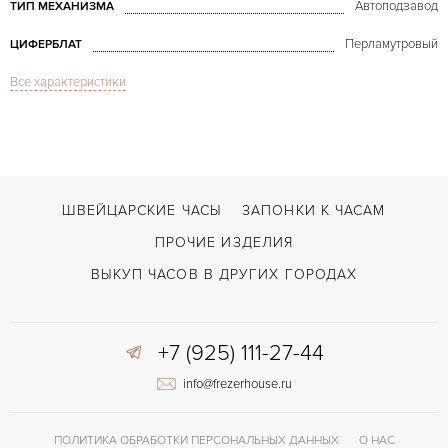
Автоподзавод
ТИП МЕХАНИЗМА
Перламутровый
ЦИФЕРБЛАТ
Все характеристики
Сапфировое стекло
СТЕКЛО
Индикатор фазы Луны
ФУНКЦИИ
Reine De Naples Power Reserve White Gold & Diamonds
МОДЕЛЬ
В наличии
СРОКИ ДОСТАВКИ
ШВЕЙЦАРСКИЕ ЧАСЫ
ЗАПОНКИ К ЧАСАМ
Черный
ЦВЕТ БРАСЛЕТА
ПРОЧИЕ ИЗДЕЛИЯ
Двойной сложности застежка
ЗАСТЁЖКА
ВЫКУП ЧАСОВ В ДРУГИХ ГОРОДАХ
Римские
ЦИФРЫ
Индикатор резерва хода, Малый секундный циферблат, Отделка драго
+7 (925) 111-27-44
ПРОЧЕЕ
info@frezerhouse.ru
ПОЛИТИКА ОБРАБОТКИ ПЕРСОНАЛЬНЫХ ДАННЫХ
О НАС