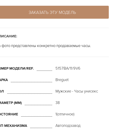
ЗАКАЗАТЬ ЭТУ МОДЕЛЬ
ПИСАНИЕ:
 фото представлены конкретно продаваемые часы.
5157BA/11/9V6
ОМЕР МОДЕЛИ/REF.
Breguet
АРКА
Мужские - Часы унисекс
ОЛ
38
ИАМЕТР (MM)
1(отличное)
ОСТОЯНИЕ
Автоподзавод
ИП МЕХАНИЗМА