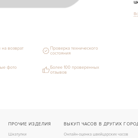
Ц
Вс
С
М
Г
 на возврат
Проверка технического
С
состояния
В
ые фото
Более 100 проверенных
отзывов
Ц
З
Ц
К
З
ПРОЧИЕ ИЗДЕЛИЯ
ВЫКУП ЧАСОВ В ДРУГИХ ГОРО
Шкатулки
Онлайн-оценка швейцарских часов