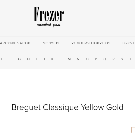
АРСКИХ ЧАСОВ
УСЛУГИ
УСЛОВИЯ ПОКУПКИ
ВЫКУ
E
F
G
H
I
J
K
L
M
N
O
P
Q
R
S
T
Breguet Classique Yellow Gold