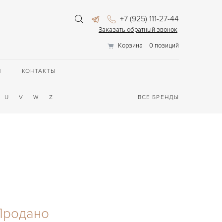
+7 (925) 111-27-44
Заказать обратный звонок
Корзина
0 позиций
П
КОНТАКТЫ
U
V
W
Z
ВСЕ БРЕНДЫ
Продано