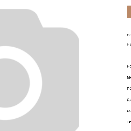
О
На
Н
М
П
Д
С
Т