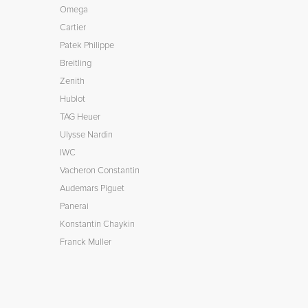
Omega
Cartier
Patek Philippe
Breitling
Zenith
Hublot
TAG Heuer
Ulysse Nardin
IWC
Vacheron Constantin
Audemars Piguet
Panerai
Konstantin Chaykin
Franck Muller