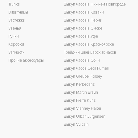
Trunks
Выкуп часов в Нижнем Новгороде
Визитницы
Выкуп часов в Казани
Застежки
Выкуп часов в Перми
Звенья
Выкуп часов в Омске
Ручки
Выкуп часов в Уфе
Коробки
Выкуп часов в Красноярске
Запчасти
Трейд-ин швейцарских часов
Прочие аксессуары
Выкуп часов в Сочи
Выкуп часов Cecil Purnell
Выкуп Greubel Forsey
Выкуп Kerbedanz
Выкуп Martin Braun
Выкуп Pierre Kunz
Выкуп Vianney Halter
Выкуп Urban Jurgensen
Выкуп Vulcain