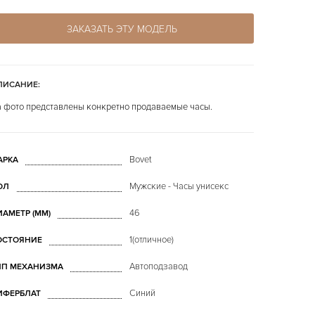
ЗАКАЗАТЬ ЭТУ МОДЕЛЬ
ПИСАНИЕ:
 фото представлены конкретно продаваемые часы.
Bovet
АРКА
Мужские - Часы унисекс
ОЛ
46
ИАМЕТР (MM)
1(отличное)
ОСТОЯНИЕ
Автоподзавод
ИП МЕХАНИЗМА
Синий
ИФЕРБЛАТ