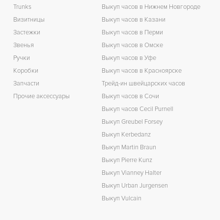
Trunks
Выкуп часов в Нижнем Новгороде
Визитницы
Выкуп часов в Казани
Застежки
Выкуп часов в Перми
Звенья
Выкуп часов в Омске
Ручки
Выкуп часов в Уфе
Коробки
Выкуп часов в Красноярске
Запчасти
Трейд-ин швейцарских часов
Прочие аксессуары
Выкуп часов в Сочи
Выкуп часов Cecil Purnell
Выкуп Greubel Forsey
Выкуп Kerbedanz
Выкуп Martin Braun
Выкуп Pierre Kunz
Выкуп Vianney Halter
Выкуп Urban Jurgensen
Выкуп Vulcain