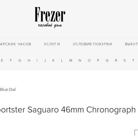
АРСКИХ ЧАСОВ
УСЛУГИ
УСЛОВИЯ ПОКУПКИ
ВЫКУ
E
F
G
H
I
J
K
L
M
N
O
P
Q
R
S
T
Blue Dial
ortster Saguaro 46mm Chronograph 