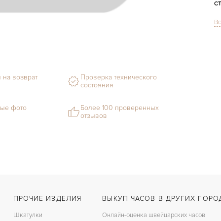
С
Вс
Ф
М
С
 на возврат
Проверка технического
состояния
Ц
З
ые фото
Более 100 проверенных
отзывов
Ц
К
З
ПРОЧИЕ ИЗДЕЛИЯ
ВЫКУП ЧАСОВ В ДРУГИХ ГОРО
Шкатулки
Онлайн-оценка швейцарских часов