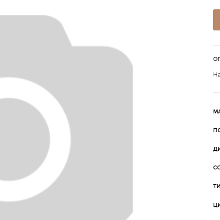
О
На
М
П
Д
С
Т
Ц