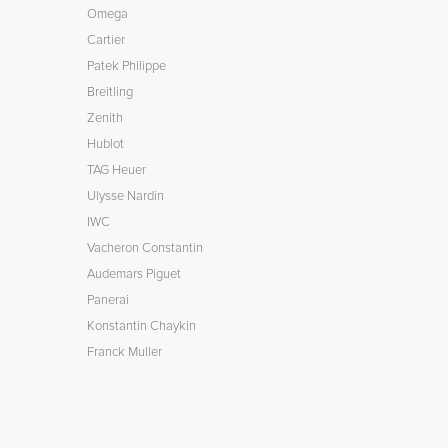
Omega
Cartier
Patek Philippe
Breitling
Zenith
Hublot
TAG Heuer
Ulysse Nardin
IWC
Vacheron Constantin
Audemars Piguet
Panerai
Konstantin Chaykin
Franck Muller