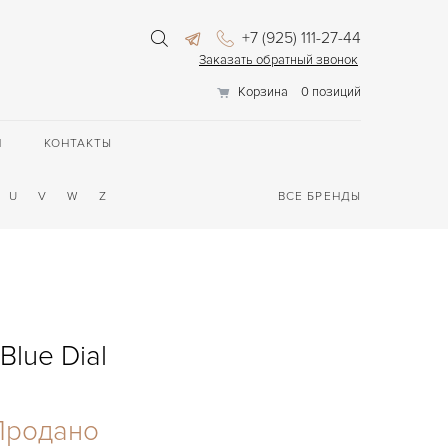
+7 (925) 111-27-44
Заказать обратный звонок
Корзина
0 позиций
П
КОНТАКТЫ
U
V
W
Z
ВСЕ БРЕНДЫ
Blue Dial
Продано