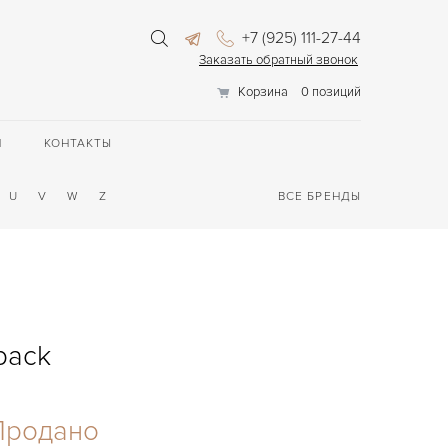
+7 (925) 111-27-44
Заказать обратный звонок
Корзина
0 позиций
П
КОНТАКТЫ
U
V
W
Z
ВСЕ БРЕНДЫ
back
Продано