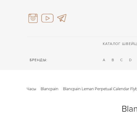
КАТАЛОГ ШВЕЙЦ
БРЕНДЫ:
A
B
C
D
Часы
Blancpain
Blancpain Leman Perpetual Calendar Fly
Bla