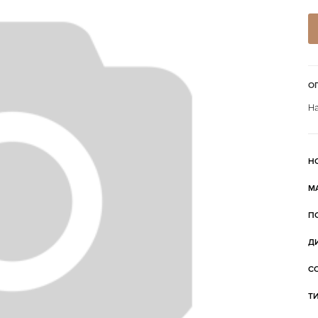
О
На
Н
М
П
Д
С
Т