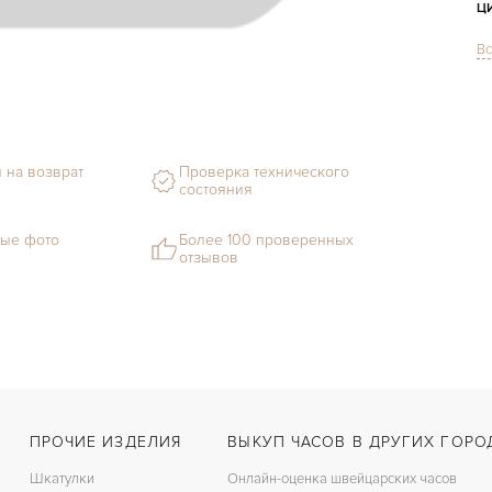
Ц
Вс
С
Ф
 на возврат
Проверка технического
состояния
М
ые фото
Более 100 проверенных
отзывов
С
В
Ц
З
Д
ПРОЧИЕ ИЗДЕЛИЯ
ВЫКУП ЧАСОВ В ДРУГИХ ГОРО
С
Шкатулки
Онлайн-оценка швейцарских часов
Ц