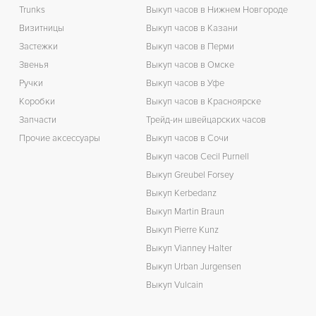
Trunks
Выкуп часов в Нижнем Новгороде
Визитницы
Выкуп часов в Казани
Застежки
Выкуп часов в Перми
Звенья
Выкуп часов в Омске
Ручки
Выкуп часов в Уфе
Коробки
Выкуп часов в Красноярске
Запчасти
Трейд-ин швейцарских часов
Прочие аксессуары
Выкуп часов в Сочи
Выкуп часов Cecil Purnell
Выкуп Greubel Forsey
Выкуп Kerbedanz
Выкуп Martin Braun
Выкуп Pierre Kunz
Выкуп Vianney Halter
Выкуп Urban Jurgensen
Выкуп Vulcain