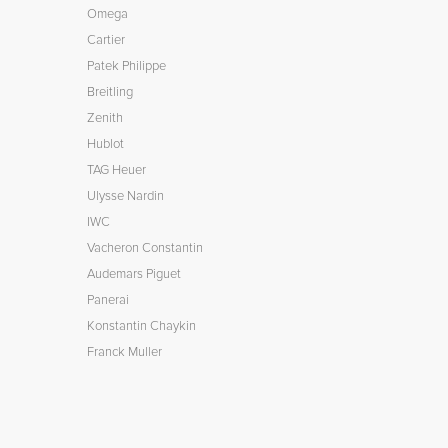
Omega
Cartier
Patek Philippe
Breitling
Zenith
Hublot
TAG Heuer
Ulysse Nardin
IWC
Vacheron Constantin
Audemars Piguet
Panerai
Konstantin Chaykin
Franck Muller