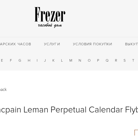
АРСКИХ ЧАСОВ
УСЛУГИ
УСЛОВИЯ ПОКУПКИ
ВЫКУ
E
F
G
H
I
J
K
L
M
N
O
P
Q
R
S
T
back
ncpain Leman Perpetual Calendar Fly