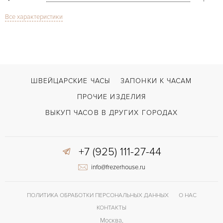
Все характеристики
Сапфировое стекло
СТЕКЛО
Дата
ФУНКЦИИ
Leman Aqua Lung Ultra-Slim
МОДЕЛЬ
В наличии
СРОКИ ДОСТАВКИ
ШВЕЙЦАРСКИЕ ЧАСЫ
ЗАПОНКИ К ЧАСАМ
С документами, С футляром
ВОЗМОЖНОСТИ ДОСТАВКИ
ПРОЧИЕ ИЗДЕЛИЯ
Черный
ЦВЕТ БРАСЛЕТА
ВЫКУП ЧАСОВ В ДРУГИХ ГОРОДАХ
Двойной сложности застежка
ЗАСТЁЖКА
+7 (925) 111-27-44
Арабские
ЦИФРЫ
info@frezerhouse.ru
1151
КАЛИБР/МЕХАНИЗМ
ПОЛИТИКА ОБРАБОТКИ ПЕРСОНАЛЬНЫХ ДАННЫХ
О НАС
КОНТАКТЫ
Москва,