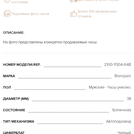
состояния
Более 100 проверенных
Подлинные фото часов
отзывов
ОПИСАНИЕ:
На фото представлены конкретно продаваемые часы.
2100-1130A-64B
НОМЕР МОДЕЛИ/REF.
Blancpain
МАРКА
Мужские - Часы унисекс
ПОЛ
38
ДИАМЕТР (MM)
1(отличное)
СОСТОЯНИЕ
Автоподзавод
ТИП МЕХАНИЗМА
Черный
ЦИФЕРБЛАТ