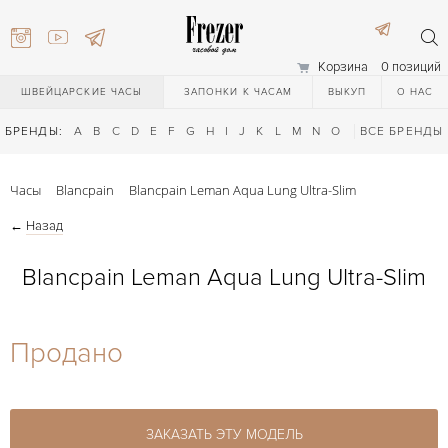
Корзина
0 позиций
ШВЕЙЦАРСКИЕ ЧАСЫ
ЗАПОНКИ К ЧАСАМ
ВЫКУП
О НАС
БРЕНДЫ:
A
B
C
D
E
F
G
H
I
J
K
L
M
N
O
P
ВСЕ БРЕНДЫ
Q
R
S
T
Часы
Blancpain
Blancpain Leman Aqua Lung Ultra-Slim
←
Назад
Blancpain Leman Aqua Lung Ultra-Slim
) 111-27-44
Продано
) 111-27-44
ЗАКАЗАТЬ ЭТУ МОДЕЛЬ