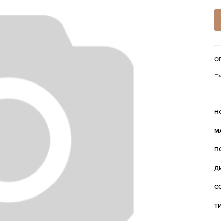
О
На
Н
М
П
Д
С
Т