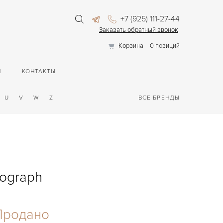
+7 (925) 111-27-44
Заказать обратный звонок
Корзина
0 позиций
П
КОНТАКТЫ
U
V
W
Z
ВСЕ БРЕНДЫ
nograph
Продано