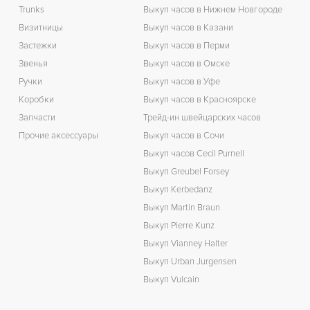
Trunks
Выкуп часов в Нижнем Новгороде
Визитницы
Выкуп часов в Казани
Застежки
Выкуп часов в Перми
Звенья
Выкуп часов в Омске
Ручки
Выкуп часов в Уфе
Коробки
Выкуп часов в Красноярске
Запчасти
Трейд-ин швейцарских часов
Прочие аксессуары
Выкуп часов в Сочи
Выкуп часов Cecil Purnell
Выкуп Greubel Forsey
Выкуп Kerbedanz
Выкуп Martin Braun
Выкуп Pierre Kunz
Выкуп Vianney Halter
Выкуп Urban Jurgensen
Выкуп Vulcain