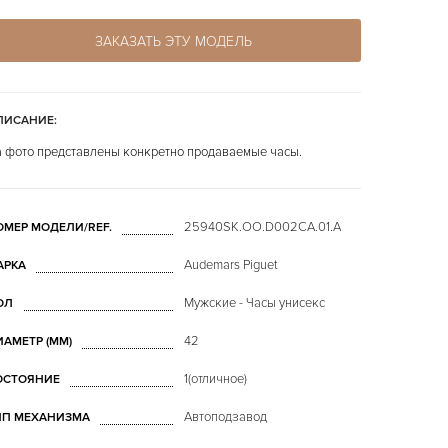
ЗАКАЗАТЬ ЭТУ МОДЕЛЬ
ПИСАНИЕ:
 фото представлены конкретно продаваемые часы.
25940SK.OO.D002CA.01.A
ОМЕР МОДЕЛИ/REF.
Audemars Piguet
АРКА
Мужские - Часы унисекс
ОЛ
42
ИАМЕТР (MM)
1(отличное)
ОСТОЯНИЕ
Автоподзавод
ИП МЕХАНИЗМА