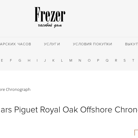
АРСКИХ ЧАСОВ
УСЛУГИ
УСЛОВИЯ ПОКУПКИ
ВЫКУ
E
F
G
H
I
J
K
L
M
N
O
P
Q
R
S
T
hore Chronograph
rs Piguet Royal Oak Offshore Chro