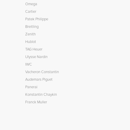
Omega
Cartier
Patek Philippe
Breitling
Zenith
Hublot
TAG Heuer
Ulysse Nardin
IWC
Vacheron Constantin
Audemars Piguet
Panerai
Konstantin Chaykin
Franck Muller