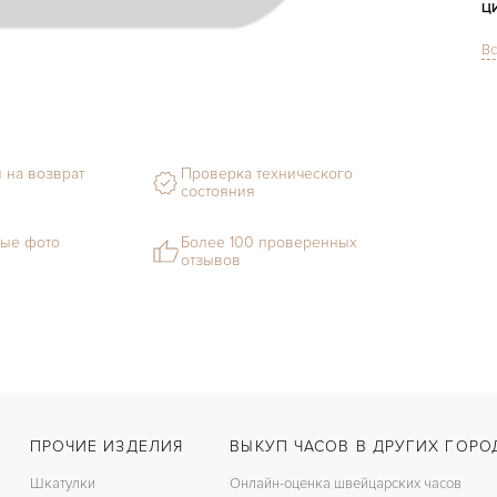
Ц
Вс
С
Ф
М
 на возврат
Проверка технического
состояния
С
Ц
ые фото
Более 100 проверенных
отзывов
З
Ц
З
ПРОЧИЕ ИЗДЕЛИЯ
ВЫКУП ЧАСОВ В ДРУГИХ ГОРО
Шкатулки
Онлайн-оценка швейцарских часов