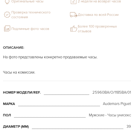
Оригинальные часы
2 недели на возврат часов
Проверка технического
Доставка по всей России
состояния
Более 100 проверенных
Подлинные фото часов
отзывов
ОПИСАНИЕ:
На фото представлены конкретно продаваемые часы.
Часы на комиссии.
25960BA/O/1185BA/01
НОМЕР МОДЕЛИ/REF.
Audemars Piguet
МАРКА
Мужские - Часы унисекс
ПОЛ
39
ДИАМЕТР (MM)