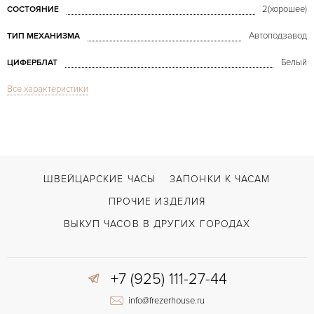
2(хорошее)
СОСТОЯНИЕ
Автоподзавод
ТИП МЕХАНИЗМА
Белый
ЦИФЕРБЛАТ
Все характеристики
Сапфировое стекло
СТЕКЛО
Дата, Хронограф
ФУНКЦИИ
Royal Oak Chronograph Yellow Gold
МОДЕЛЬ
В наличии
СРОКИ ДОСТАВКИ
ШВЕЙЦАРСКИЕ ЧАСЫ
ЗАПОНКИ К ЧАСАМ
С документами, С футляром
ВОЗМОЖНОСТИ ДОСТАВКИ
ПРОЧИЕ ИЗДЕЛИЯ
Золото
ЦВЕТ БРАСЛЕТА
ВЫКУП ЧАСОВ В ДРУГИХ ГОРОДАХ
Двойной сложности застежка
ЗАСТЁЖКА
+7 (925) 111-27-44
Без цифр
ЦИФРЫ
info@frezerhouse.ru