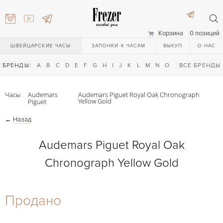
Корзина
0 позиций
ШВЕЙЦАРСКИЕ ЧАСЫ
ЗАПОНКИ К ЧАСАМ
ВЫКУП
О НАС
БРЕНДЫ:
A
B
C
D
E
F
G
H
I
J
K
L
M
N
O
P
ВСЕ БРЕНДЫ
Q
R
S
T
Часы
Audemars
Audemars Piguet Royal Oak Chronograph
Yellow Gold
Piguet
←
Назад
Audemars Piguet Royal Oak
Chronograph Yellow Gold
) 111-27-44
Продано
) 111-27-44