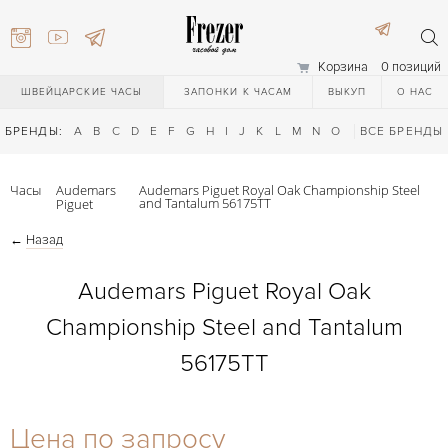
Корзина
0 позиций
ШВЕЙЦАРСКИЕ ЧАСЫ
ЗАПОНКИ К ЧАСАМ
ВЫКУП
О НАС
БРЕНДЫ:
A
B
C
D
E
F
G
H
I
J
K
L
M
N
O
P
ВСЕ БРЕНДЫ
Q
R
S
T
Часы
Audemars
Audemars Piguet Royal Oak Championship Steel
and Tantalum 56175TT
Piguet
←
Назад
Audemars Piguet Royal Oak
Championship Steel and Tantalum
) 111-27-44
56175TT
) 111-27-44
Цена по запросу