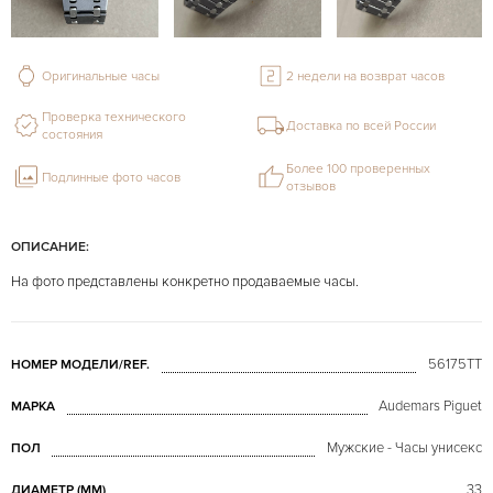
Оригинальные часы
2 недели на возврат часов
Проверка технического
Доставка по всей России
состояния
Более 100 проверенных
Подлинные фото часов
отзывов
ОПИСАНИЕ:
На фото представлены конкретно продаваемые часы.
56175TT
НОМЕР МОДЕЛИ/REF.
Audemars Piguet
МАРКА
Мужские - Часы унисекс
ПОЛ
33
ДИАМЕТР (MM)