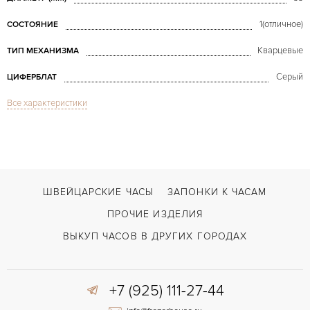
1(отличное)
СОСТОЯНИЕ
Кварцевые
ТИП МЕХАНИЗМА
Серый
ЦИФЕРБЛАТ
Все характеристики
Сапфировое стекло
СТЕКЛО
Royal Oak
МОДЕЛЬ
С документами
ВОЗМОЖНОСТИ ДОСТАВКИ
Двойной сложности застежка
ЗАСТЁЖКА
ШВЕЙЦАРСКИЕ ЧАСЫ
ЗАПОНКИ К ЧАСАМ
ДЛИНА БРАСЛЕТА, ДЛИННАЯ СТОРОНА
ПРОЧИЕ ИЗДЕЛИЯ
173
(MM)
ВЫКУП ЧАСОВ В ДРУГИХ ГОРОДАХ
Без цифр
ЦИФРЫ
+7 (925) 111-27-44