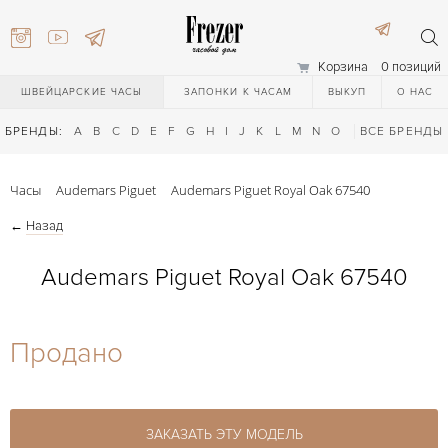
Корзина
0 позиций
ШВЕЙЦАРСКИЕ ЧАСЫ
ЗАПОНКИ К ЧАСАМ
ВЫКУП
О НАС
БРЕНДЫ:
A
B
C
D
E
F
G
H
I
J
K
L
M
N
O
P
ВСЕ БРЕНДЫ
Q
R
S
T
Часы
Audemars Piguet
Audemars Piguet Royal Oak 67540
←
Назад
Audemars Piguet Royal Oak 67540
) 111-27-44
Продано
) 111-27-44
ЗАКАЗАТЬ ЭТУ МОДЕЛЬ