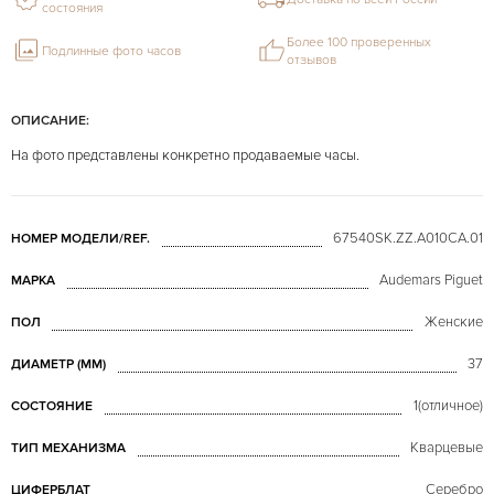
состояния
Более 100 проверенных
Подлинные фото часов
отзывов
ОПИСАНИЕ:
На фото представлены конкретно продаваемые часы.
67540SK.ZZ.A010CA.01
НОМЕР МОДЕЛИ/REF.
Audemars Piguet
МАРКА
Женские
ПОЛ
37
ДИАМЕТР (MM)
1(отличное)
СОСТОЯНИЕ
Кварцевые
ТИП МЕХАНИЗМА
Серебро
ЦИФЕРБЛАТ