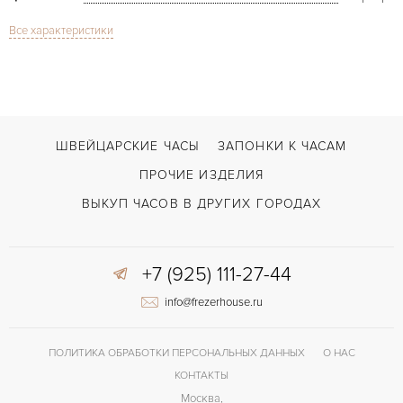
Все характеристики
Сапфировое стекло
СТЕКЛО
Дата
ФУНКЦИИ
Royal Oak 67540
МОДЕЛЬ
В наличии
СРОКИ ДОСТАВКИ
ШВЕЙЦАРСКИЕ ЧАСЫ
ЗАПОНКИ К ЧАСАМ
Белый
ЦВЕТ БРАСЛЕТА
ПРОЧИЕ ИЗДЕЛИЯ
Застежка с помощью шипа
ЗАСТЁЖКА
ВЫКУП ЧАСОВ В ДРУГИХ ГОРОДАХ
Без цифр
ЦИФРЫ
+7 (925) 111-27-44
AP 2714
КАЛИБР/МЕХАНИЗМ
info@frezerhouse.ru
ПОЛИТИКА ОБРАБОТКИ ПЕРСОНАЛЬНЫХ ДАННЫХ
О НАС
КОНТАКТЫ
Москва,