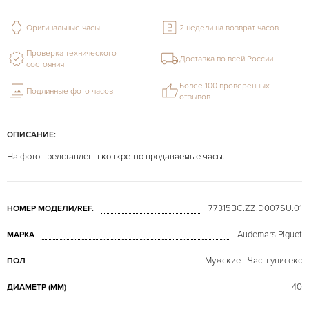
Оригинальные часы
2 недели на возврат часов
Проверка технического
Доставка по всей России
состояния
Более 100 проверенных
Подлинные фото часов
отзывов
ОПИСАНИЕ:
На фото представлены конкретно продаваемые часы.
77315BC.ZZ.D007SU.01
НОМЕР МОДЕЛИ/REF.
Audemars Piguet
МАРКА
Мужские - Часы унисекс
ПОЛ
40
ДИАМЕТР (MM)