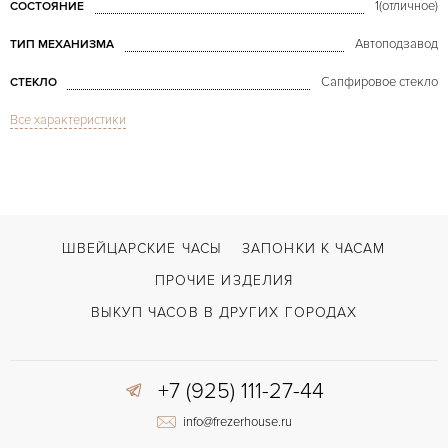
1(отличное)
СОСТОЯНИЕ
Автоподзавод
ТИП МЕХАНИЗМА
Сапфировое стекло
СТЕКЛО
Все характеристики
Дата, Индикатор фазы Луны
ФУНКЦИИ
Millenary Starlit Sky Moon Phase 18K White Gold & Diamonds
МОДЕЛЬ
В наличии
СРОКИ ДОСТАВКИ
Черный
ЦВЕТ БРАСЛЕТА
ШВЕЙЦАРСКИЕ ЧАСЫ
ЗАПОНКИ К ЧАСАМ
Двойной сложности застежка
ЗАСТЁЖКА
ПРОЧИЕ ИЗДЕЛИЯ
Римские
ЦИФРЫ
ВЫКУП ЧАСОВ В ДРУГИХ ГОРОДАХ
3123/3908
КАЛИБР/МЕХАНИЗМ
+7 (925) 111-27-44
60 часов
ЗАПАС ХОДА
info@frezerhouse.ru