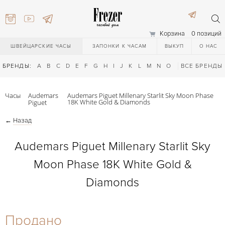
Корзина
0 позиций
ШВЕЙЦАРСКИЕ ЧАСЫ
ЗАПОНКИ К ЧАСАМ
ВЫКУП
О НАС
БРЕНДЫ:
A
B
C
D
E
F
G
H
I
J
K
L
M
N
O
P
ВСЕ БРЕНДЫ
Q
R
S
T
Часы
Audemars
Audemars Piguet Millenary Starlit Sky Moon Phase
18K White Gold & Diamonds
Piguet
←
Назад
Audemars Piguet Millenary Starlit Sky
Moon Phase 18K White Gold &
) 111-27-44
Diamonds
) 111-27-44
Продано