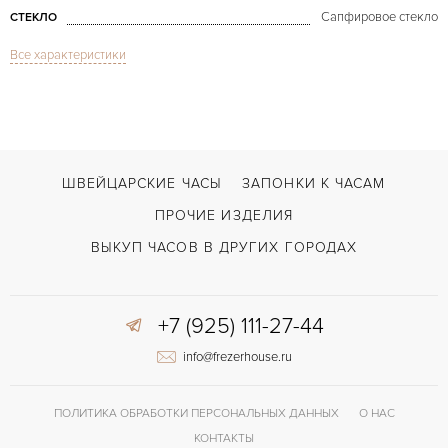
Сапфировое стекло
СТЕКЛО
Все характеристики
Millenary Skeleton
МОДЕЛЬ
2012
ГОД ПРОИЗВОДСТВА
В наличии
СРОКИ ДОСТАВКИ
С документами, С футляром
ВОЗМОЖНОСТИ ДОСТАВКИ
ШВЕЙЦАРСКИЕ ЧАСЫ
ЗАПОНКИ К ЧАСАМ
Черный
ЦВЕТ БРАСЛЕТА
ПРОЧИЕ ИЗДЕЛИЯ
Двойной сложности застежка
ЗАСТЁЖКА
ВЫКУП ЧАСОВ В ДРУГИХ ГОРОДАХ
Римские
ЦИФРЫ
+7 (925) 111-27-44
4101
КАЛИБР/МЕХАНИЗМ
info@frezerhouse.ru
ПОЛИТИКА ОБРАБОТКИ ПЕРСОНАЛЬНЫХ ДАННЫХ
О НАС
КОНТАКТЫ