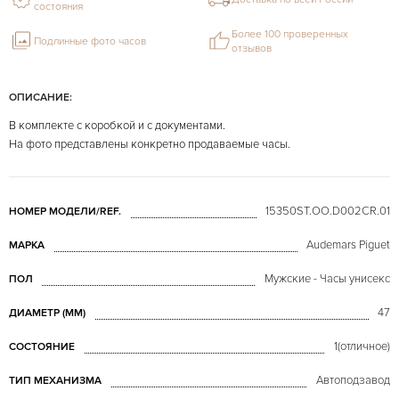
состояния
Более 100 проверенных
Подлинные фото часов
отзывов
ОПИСАНИЕ:
В комплекте с коробкой и с документами.
На фото представлены конкретно продаваемые часы.
15350ST.OO.D002CR.01
НОМЕР МОДЕЛИ/REF.
Audemars Piguet
МАРКА
Мужские - Часы унисекс
ПОЛ
47
ДИАМЕТР (MM)
1(отличное)
СОСТОЯНИЕ
Автоподзавод
ТИП МЕХАНИЗМА