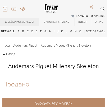
Корзина
0 позиций
ШВЕЙЦАРСКИЕ ЧАСЫ
ЗАПОНКИ К ЧАСАМ
ВЫКУП
О НАС
БРЕНДЫ:
A
B
C
D
E
F
G
H
I
J
K
L
M
N
O
P
ВСЕ БРЕНДЫ
Q
R
S
T
Часы
Audemars Piguet
Audemars Piguet Millenary Skeleton
←
Назад
Audemars Piguet Millenary Skeleton
) 111-27-44
Продано
) 111-27-44
ЗАКАЗАТЬ ЭТУ МОДЕЛЬ