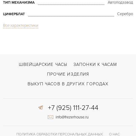
Автоподзавод
ТИП МЕХАНИЗМА
Серебро
ЦИФЕРБЛАТ
Все характеристики
Сапфировое стекло
СТЕКЛО
Дата, Хронограф
ФУНКЦИИ
Huitième Chronograph Rose Gold
МОДЕЛЬ
В наличии
СРОКИ ДОСТАВКИ
ШВЕЙЦАРСКИЕ ЧАСЫ
ЗАПОНКИ К ЧАСАМ
Черный
ЦВЕТ БРАСЛЕТА
ПРОЧИЕ ИЗДЕЛИЯ
Застежка с помощью шипа
ЗАСТЁЖКА
ВЫКУП ЧАСОВ В ДРУГИХ ГОРОДАХ
Без цифр
ЦИФРЫ
+7 (925) 111-27-44
info@frezerhouse.ru
ПОЛИТИКА ОБРАБОТКИ ПЕРСОНАЛЬНЫХ ДАННЫХ
О НАС