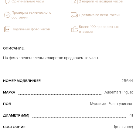
Оригинальные часы
2 недели на возврат часов
Проверка технического
Доставка по всей России
состояния
Более 100 проверенных
Подлинные фото часов
отзывов
ОПИСАНИЕ:
На фото представлены конкретно продаваемые часы.
25644
НОМЕР МОДЕЛИ/REF.
Audemars Piguet
МАРКА
Мужские - Часы унисекс
ПОЛ
41
ДИАМЕТР (MM)
1(отличное)
СОСТОЯНИЕ