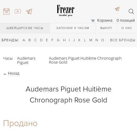
Корзина
0 позиций
ШВЕЙЦАРСКИЕ ЧАСЫ
ЗАПОНКИ К ЧАСАМ
ВЫКУП
О НАС
БРЕНДЫ:
A
B
C
D
E
F
G
H
I
J
K
L
M
N
O
P
ВСЕ БРЕНДЫ
Q
R
S
T
Часы
Audemars
Audemars Piguet Huitième Chronograph
Rose Gold
Piguet
←
Назад
Audemars Piguet Huitième
Chronograph Rose Gold
) 111-27-44
Продано
) 111-27-44