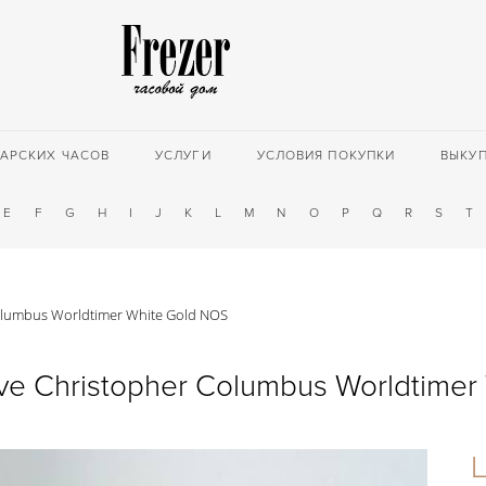
АРСКИХ ЧАСОВ
УСЛУГИ
УСЛОВИЯ ПОКУПКИ
ВЫКУ
E
F
G
H
I
J
K
L
M
N
O
P
Q
R
S
T
olumbus Worldtimer White Gold NOS
e Christopher Columbus Worldtimer