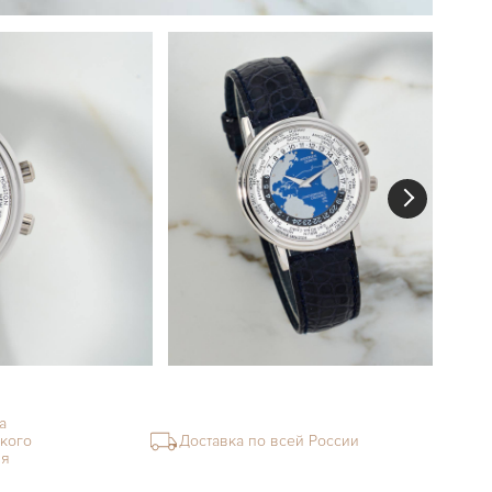
а
кого
Доставка по всей России
ия