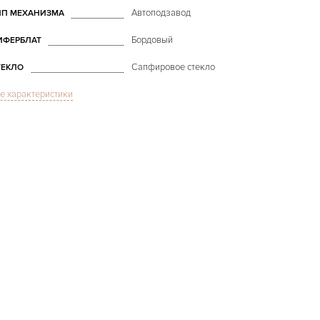
Автоподзавод
ИП МЕХАНИЗМА
Бордовый
ИФЕРБЛАТ
Сапфировое стекло
ТЕКЛО
е характеристики
Christopher Columbus
Worldtimer
ОДЕЛЬ
1993
ОД ПРОИЗВОДСТВА
В наличии
РОКИ ДОСТАВКИ
С документами, С футляром
ОЗМОЖНОСТИ ДОСТАВКИ
Черный
ВЕТ БРАСЛЕТА
Арабские
ИФРЫ