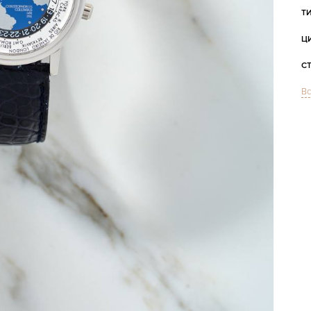
Т
Ц
С
Вс
М
Г
С
В
Ц
Ц