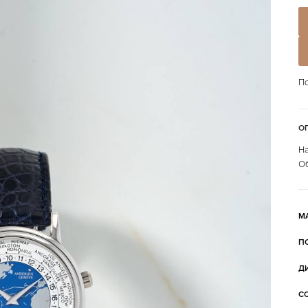
По
О
На
Об
М
П
Д
С