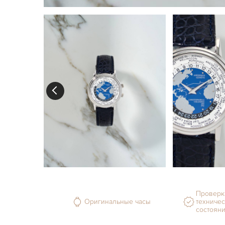
Проверк
Оригинальные часы
техничес
состоян