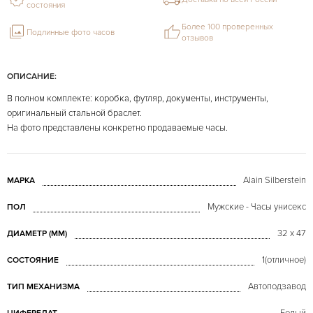
состояния
Более 100 проверенных
Подлинные фото часов
отзывов
ОПИСАНИЕ:
В полном комплекте: коробка, футляр, документы, инструменты,
оригинальный стальной браслет.
На фото представлены конкретно продаваемые часы.
Alain Silberstein
МАРКА
Мужские - Часы унисекс
ПОЛ
32 x 47
ДИАМЕТР (MM)
1(отличное)
СОСТОЯНИЕ
Автоподзавод
ТИП МЕХАНИЗМА