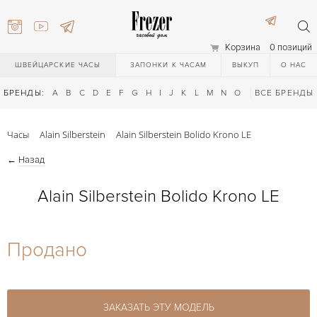
Корзина
0 позиций
ШВЕЙЦАРСКИЕ ЧАСЫ
ЗАПОНКИ К ЧАСАМ
ВЫКУП
О НАС
БРЕНДЫ:
A
B
C
D
E
F
G
H
I
J
K
L
M
N
O
P
ВСЕ БРЕНДЫ
Q
R
S
T
Часы
Alain Silberstein
Alain Silberstein Bolido Krono LE
←
Назад
Alain Silberstein Bolido Krono LE
) 111-27-44
Продано
) 111-27-44
ЗАКАЗАТЬ ЭТУ МОДЕЛЬ