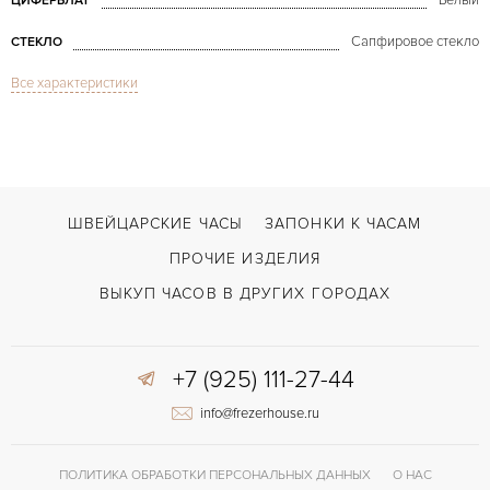
Белый
ЦИФЕРБЛАТ
Сапфировое стекло
СТЕКЛО
Все характеристики
Дата, Хронограф
ФУНКЦИИ
Bolido Krono LE
МОДЕЛЬ
В наличии
СРОКИ ДОСТАВКИ
С документами, С футляром
ВОЗМОЖНОСТИ ДОСТАВКИ
ШВЕЙЦАРСКИЕ ЧАСЫ
ЗАПОНКИ К ЧАСАМ
Черный
ЦВЕТ БРАСЛЕТА
ПРОЧИЕ ИЗДЕЛИЯ
Двойной сложности застежка
ЗАСТЁЖКА
ВЫКУП ЧАСОВ В ДРУГИХ ГОРОДАХ
Без цифр
ЦИФРЫ
+7 (925) 111-27-44
Cal FP1185
КАЛИБР/МЕХАНИЗМ
info@frezerhouse.ru
44 часов
ЗАПАС ХОДА
ПОЛИТИКА ОБРАБОТКИ ПЕРСОНАЛЬНЫХ ДАННЫХ
О НАС