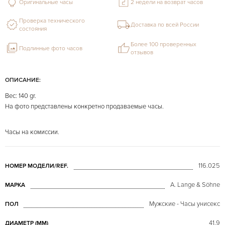
Оригинальные часы
2 недели на возврат часов
Проверка технического
Доставка по всей России
состояния
Более 100 проверенных
Подлинные фото часов
отзывов
ОПИСАНИЕ:
Вес: 140 gr.
На фото представлены конкретно продаваемые часы.
Часы на комиссии.
116.025
НОМЕР МОДЕЛИ/REF.
A. Lange & Söhne
МАРКА
Мужские - Часы унисекс
ПОЛ
41.9
ДИАМЕТР (MM)