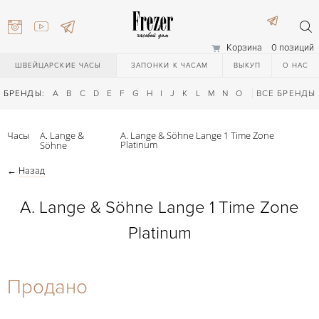
Корзина
0 позиций
ШВЕЙЦАРСКИЕ ЧАСЫ
ЗАПОНКИ К ЧАСАМ
ВЫКУП
О НАС
БРЕНДЫ:
A
B
C
D
E
F
G
H
I
J
K
L
M
N
O
P
ВСЕ БРЕНДЫ
Q
R
S
T
Часы
A. Lange &
A. Lange & Söhne Lange 1 Time Zone
Platinum
Söhne
←
Назад
A. Lange & Söhne Lange 1 Time Zone
Platinum
) 111-27-44
Продано
) 111-27-44