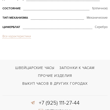
1(отличное)
СОСТОЯНИЕ
Механические
ТИП МЕХАНИЗМА
Серебро
ЦИФЕРБЛАТ
Все характеристики
Сапфировое стекло
СТЕКЛО
GMT/две час.зоны, Дата
ФУНКЦИИ
Lange 1 Time Zone Platinum
МОДЕЛЬ
2014
ГОД ПРОИЗВОДСТВА
ШВЕЙЦАРСКИЕ ЧАСЫ
ЗАПОНКИ К ЧАСАМ
В наличии
СРОКИ ДОСТАВКИ
ПРОЧИЕ ИЗДЕЛИЯ
С документами, С футляром
ВОЗМОЖНОСТИ ДОСТАВКИ
ВЫКУП ЧАСОВ В ДРУГИХ ГОРОДАХ
Черный
ЦВЕТ БРАСЛЕТА
+7 (925) 111-27-44
Застежка с помощью шипа
ЗАСТЁЖКА