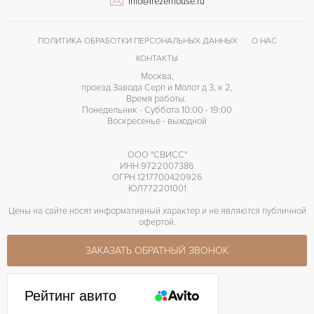
info@frezerhouse.ru
Римские
ЦИФРЫ
L031.1
КАЛИБР/МЕХАНИЗМ
ПОЛИТИКА ОБРАБОТКИ ПЕРСОНАЛЬНЫХ ДАННЫХ
О НАС
72 часов
ЗАПАС ХОДА
КОНТАКТЫ
Москва,
проезд Завода Серп и Молот д 3, к 2,
Время работы:
Понедельник - Суббота 10:00 - 19:00
Воскресенье - выходной
ООО "СВИСС"
ИНН 9722007386
ОГРН 1217700420926
ЮЛ772201001
Цены на сайте носят информативный характер и не являются публичной
офертой.
ЗАКАЗАТЬ ОБРАТНЫЙ ЗВОНОК
Рейтинг авито