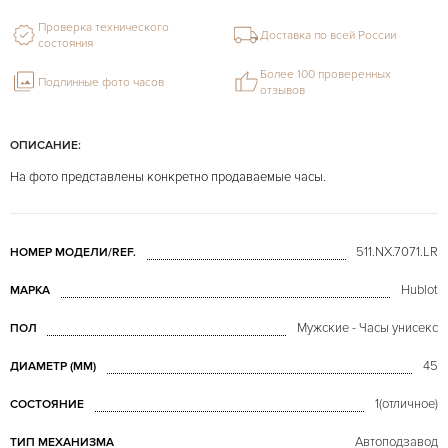
Проверка технического
Доставка по всей России
состояния
Более 100 проверенных
Подлинные фото часов
отзывов
ОПИСАНИЕ:
На фото представлены конкретно продаваемые часы.
511.NX.7071.LR
НОМЕР МОДЕЛИ/REF.
Hublot
МАРКА
Мужские - Часы унисекс
ПОЛ
45
ДИАМЕТР (MM)
1(отличное)
СОСТОЯНИЕ
Автоподзавод
ТИП МЕХАНИЗМА