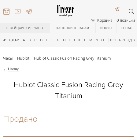
Корзина
0 позиций
ШВЕЙЦАРСКИЕ ЧАСЫ
ЗАПОНКИ К ЧАСАМ
ВЫКУП
О НАС
БРЕНДЫ:
A
B
C
D
E
F
G
H
I
J
K
L
M
N
O
P
ВСЕ БРЕНДЫ
Q
R
S
T
Часы
Hublot
Hublot Classic Fusion Racing Grey Titanium
←
Назад
Hublot Classic Fusion Racing Grey
Titanium
) 111-27-44
Продано
) 111-27-44