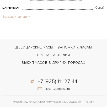
Серый
ЦИФЕРБЛАТ
Все характеристики
Сапфировое стекло
СТЕКЛО
Дата
ФУНКЦИИ
Classic Fusion Racing Grey Titanium
МОДЕЛЬ
2019
ГОД ПРОИЗВОДСТВА
ШВЕЙЦАРСКИЕ ЧАСЫ
ЗАПОНКИ К ЧАСАМ
В наличии
СРОКИ ДОСТАВКИ
ПРОЧИЕ ИЗДЕЛИЯ
С документами, С футляром
ВОЗМОЖНОСТИ ДОСТАВКИ
ВЫКУП ЧАСОВ В ДРУГИХ ГОРОДАХ
Черный
ЦВЕТ БРАСЛЕТА
+7 (925) 111-27-44
Двойной сложности застежка
ЗАСТЁЖКА
info@frezerhouse.ru
42 часов
ЗАПАС ХОДА
ПОЛИТИКА ОБРАБОТКИ ПЕРСОНАЛЬНЫХ ДАННЫХ
О НАС