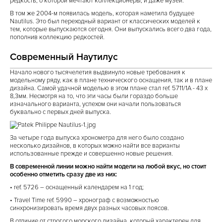
редкость, о которой мечтают коллекционеры, и даже музеи.
В том же 2004-м появилась модель, которая наметила будущее
Nautilus. Это был переходный вариант от классических моделей к
тем, которые выпускаются сегодня. Они выпускались всего два года,
пополнив коллекцию редкостей.
Современный Наутилус
Начало нового тысячелетия выдвинуло новые требования к
модельному ряду, как в плане технического оснащения, так и в плане
дизайна. Самой удачной моделью в этом плане стал ref. 5711/1A - 43 х
8,3мм. Несмотря на то, что эти часы были гораздо больше
изначального варианта, успехом они начали пользоваться
буквально с первых дней выпуска.
За четыре года выпуска хронометра для него было создано
несколько дизайнов, в которых можно найти все варианты
использованные прежде и совершенно новые решения.
В современной линии можно найти модели на любой вкус, но стоит
особенно отметить сразу две из них:
• ref. 5726 – оснащенный календарем на 1 год;
• Travel Time ref. 5990 – хронограф с возможностью
синхронизировать время двух разных часовых поясов.
В отличие от строгого морского дизайна, который характерен для