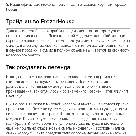
8. Наши офисы распложены практически в каждом крупном городе
России.
Трейд-ин во FrezerHouse
Данная система была разработана для клиентов, которые умеют
ценить время и деньги. Покупка новой модели может обойтись вам
серьезно дешевле, если вы обменяете уже имеющийся экземпляр на
скидку. В этом случае оценка проводится по тем же критериям, как и
в случае продажи, а сумма в полном объеме вычитается из стоимости
нового хронометра.
Так рождалась легенда
Иногда то, что мы сегодня называем шедеврами, современники
считали довольно неудачным решением. Только с годами
раскрывался истинный смысл уникальности того или иного
произведения. Так случилось и со знаменитой серией Патек Филипп
Наутилус.
В 70-е годы ХХ века в мировой часовой индустрии наметился кризис
производства. Все еще супер модные кварцевые часы уже достигли
пика своих технических разработок, что затрудняло выпуск новых
моделей. Клиентов уже не устраивал новый дизайн со старыми
калибрами. В то же время популярность уже выпущенных моделей
еще не пошла на спад и новые смелые концепции воспринимались
очень холодно. Элита предпочитала дорогие механические часы из