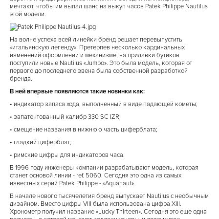
мечтают, чтобы им выпал шанс на выкуп часов Patek Philippe Nautilus
этой модели.
На волне успеха всей линейки бренд решает перевыпустить
«итальянскую легенду». Претерпев несколько кардинальных
изменений оформлении и механизме, на прилавки бутиков
поступили новые Nautilus «Jumbo». Это была модель, которая от
первого до последнего звена была собственной разработкой
бренда.
В ней впервые появляются такие новинки как:
• индикатор запаса хода, выполненный в виде падающей кометы;
• запатентованный калибр 330 SC IZR;
• смещение названия в нижнюю часть циферблата;
• гладкий циферблат;
• римские цифры для индикаторов часа.
В 1996 году инженеры компании разрабатывают модель, которая
станет основой линии - ref. 5060. Сегодня это одна из самых
известных серий Patek Philippe - «Aquanaut».
В начале нового тысячелетия бренд выпускает Nautilus с необычным
дизайном. Вместо цифры VIII была использована цифра XIII.
Хронометр получил название «Lucky Thirteen». Сегодня это еще одна