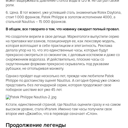
может выдерживать давление столба воды в 120 м. не сыграл своей
роли.
6. Цена. В тот момент, уже успевший стать знаменитым Rolex Daytona,
стоит 1 000 франков, Patek Philippe в золотом исполнении 4000, а
стальной Nautilus – 15 000 франков.
В общем, все говорило о том, что новинку ожидает полный провал.
Но создатели верили в свое детище. Маркетологи выпустили серию
на прилавки магазинов, позиционируя ее, как люксовую модель,
которая воплощает в себе практицизм и элегантность. Реклама
делала упор на то, что это единственные часы, которые будут
прекрасно смотреться со смокингом, с деловым костюмом и даже со
снаряжением водолаза. И действительно, плоские часы со
скругленными формами прекрасно скрывались под рукавами
рубашки, не оттопыривая манжету.
Однако пройдет еще несколько лет, прежде чем любители Patek
Philippe по достоинству оценят Nautilus. А сегодня бренд уже сложно
представить без легендарной серии, которая продолжает свое
победное шествие вот уже 45 лет.
Кстати, единственной страной, где Nautilus оценили сразу и на самом
высоком уровне, стала Италия. Именно там часы получили свое
второе имя «Джамбо», что в переводе означает «Слон».
Продолжение легенды