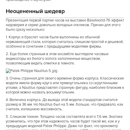
Неоцененный шедевр
Презентация первой партии часов на выставке Baselworld-76 эффект
недоверия и серию довольно холодных откликов. Причин для этого
было сразу несколько:
1. Корпус и браслет часов были выполнены из обычной
нержавеющей стали, которая считалась слишком простой и дешевой,
особенно в сочетании с предыдущими моделями фирмы.
2. Еще более странным в этом ансамбле выглядели часовые
индикаторы из белого золота заполненные веществом,
позволяющим видеть отметки в темноте.
3. Очень странная для своего времени форма корпуса. Классические
модели имели форму круга или прямоугольника со скругленными
углами, а Nautilus представлял странную фигуру, наиболее близким к
которой можно назвать восьмиугольник.
4. Величина корпуса. До выхода этой модели стандартом считался
размер в 36 мм. Но Nautilus был на 5 мм. больше, что придавало, как
считали, излишнюю массивность.
5. Слишком тонкие. Толщина часов составляла всего 7,6 мм. Знатоки
усомнились, что при этом надежность часов будет такой же, как и у
предыдущих моделей Patek Philippe. Даже тот факт, что хронометр