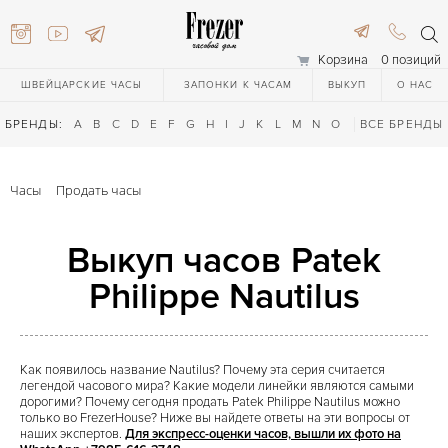
Корзина
0 позиций
ШВЕЙЦАРСКИЕ ЧАСЫ
ЗАПОНКИ К ЧАСАМ
ВЫКУП
О НАС
БРЕНДЫ:
A
B
C
D
E
F
G
H
I
J
K
L
M
N
O
P
ВСЕ БРЕНДЫ
Q
R
S
T
Часы
Продать часы
Выкуп часов Patek
Philippe Nautilus
616-3748
Как появилось название Nautilus? Почему эта серия считается
легендой часового мира? Какие модели линейки являются самыми
616-3748
дорогими? Почему сегодня продать Patek Philippe Nautilus можно
только во FrezerHouse? Ниже вы найдете ответы на эти вопросы от
наших экспертов.
Для экспресс-оценки часов, вышли их фото на