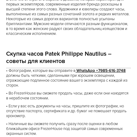
первых экземпляров, современные изделия бренда роскошны в
высшей степени этого слова. Художники и ювелиры создают часы,
выполненные из самых разных сочетаний золота и редких металлов.
Некоторые из самых дорогих вариантов полностью усыпаны
бриллиантами. Мужские модели отличаются разным функционалом,
в то время как женские радуют своих обладательниц изяществом и
классическим исполнением.
Скупка часов Patek Philippe Nautilus –
советы для клиентов
• Фотографии, которые вы отправите в
WhatsApp +7985-616-3748
должны быть четкими, сделанными при хорошем освещении,
отражающие подлинное состояние вашего экземпляра с каждой из
сторон.
• Во FrezerHouse вы сможете продать часы, даже если они находятся
в нерабочем состоянии.
• Если у вас есть документы на часы, пришлите их фотографии, но
отсутствие паспорта, сертификата и др. бумаг не помешает продать
хронометр.
• Наличные вы сможете получить сразу после оценки в любом
ближайшем офисе FrezerHouse под защитой самых современных
охранных систем.