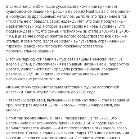
В самом начале 80-х годов руководство компании принимает
судьбоносное решение – расширить серию Nautilus за счет моделей
в корпусах из драгоценных металлов. Было ли это признание в том,
что сталь не оправдала своих надежд? Нет. Это был продуманный
маркетинговый ход, который вывел серию на новый уровень. Это
подтверждает и то, что самыми популярными стали 3700-1AJ и 3700-
11AJ, в дизайне которых желтое золото соседствовало все с той же
сталью. Кроме того, золотые модели выпускались ограниченным
тиражом, фаворитом потока по-прежнему оставалось
первоначальное решение.
В тот же период компания выпускает изящный женский Nautilus,
всего в 27 мм, с классическим кварцевым механизмом. Разработка
нового, уникального калибра дала рождение часам среднего
размера – 37,5 мм. В дизайне хронометра впервые было
использовано розовое золото.
Именно этому хронометру была уготована судьба абсолютной
классики. Они выпускались вплоть до 2006 года.
Четвертым форматом, выпущенным в рамках линии, стал кварцевый
хронометр размером в 32 мм., который позиционировался, как
унисекс.
Стоит так же упомянуть о Patek Philippe Nautilus ref. 3770. Это
напоминала о классическом дизайне конца 60-х годов. Однако
вариант оказался неудачным и от производства отказались всего
через год. Сегодня единичные экземпляры 3770 являются самыми
дорогими среди раритетов компании. Сегодня коллекционеры