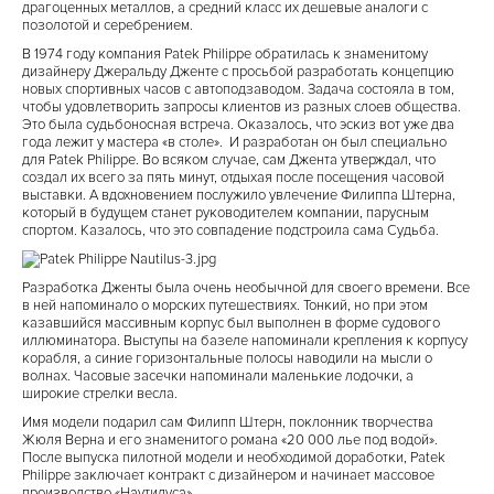
драгоценных металлов, а средний класс их дешевые аналоги с
позолотой и серебрением.
В 1974 году компания Patek Philippe обратилась к знаменитому
дизайнеру Джеральду Дженте с просьбой разработать концепцию
новых спортивных часов с автоподзаводом. Задача состояла в том,
чтобы удовлетворить запросы клиентов из разных слоев общества.
Это была судьбоносная встреча. Оказалось, что эскиз вот уже два
года лежит у мастера «в столе». И разработан он был специально
для Patek Philippe. Во всяком случае, сам Джента утверждал, что
создал их всего за пять минут, отдыхая после посещения часовой
выставки. А вдохновением послужило увлечение Филиппа Штерна,
который в будущем станет руководителем компании, парусным
спортом. Казалось, что это совпадение подстроила сама Судьба.
Разработка Дженты была очень необычной для своего времени. Все
в ней напоминало о морских путешествиях. Тонкий, но при этом
казавшийся массивным корпус был выполнен в форме судового
иллюминатора. Выступы на базеле напоминали крепления к корпусу
корабля, а синие горизонтальные полосы наводили на мысли о
волнах. Часовые засечки напоминали маленькие лодочки, а
широкие стрелки весла.
Имя модели подарил сам Филипп Штерн, поклонник творчества
Жюля Верна и его знаменитого романа «20 000 лье под водой».
После выпуска пилотной модели и необходимой доработки, Patek
Philippe заключает контракт с дизайнером и начинает массовое
производство «Наутилуса».