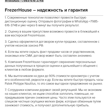
WhatsApp +7985-616-3748
FrezerHouse – надежность и гарантия
1. Современные технологии позволяют провести быструю
дистанционную оценку. Отправьте фотографии в
WhatsApp +7985-
616-3748
и уже через 6 минут вы получите результат.
2. Оценку в вашем присутствии возможно провести в ближайшей к
вам мастерской FrezerHouse.
3. Сделка оформляется договором купли-продажи, составленном с
учетом нюансов закона РФ.
4. Если вы хотите скрыть факт продажи часов от родственников,
знакомых или СМИ, договор может быть составлен анонимно.
5. Компания FrezerHouse гарантирует сохранение персональных
данных полученных в процессе оценки и дальнейшего общения с
клиентом в любом формате.
6. Мы выплачиваем на руки до 90% стоимости хронометра с учетом
его особенностей, редкости и др. Если вы хотите быстро продать часы
Patek Philippe Nautilus, то это самое выгодное предложение на рынке.
7. Сотрудники компании дорожат своей репутацией. Мы не экономим
на наших клиентах, не ищем способов заплатить поменьше, не
придумываем причин снижения цены. Часто этим пользуются не
слишком честные скупщики мелких фирм, которые обманным путем
занижают стоимость, и получают дополнительную прибыль.