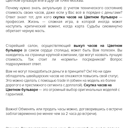
Цветном бульваре или в другой точке Москвы.
Почему нужно знать актуальную (с учетом технического состояния)
стоимость своих часов, даже если у Вас всё в порядке с деньгами?
Ответ знает тот, для кого
скупка часов на Цветном бульваре
—
профессия. Жизнь — сложная игра, в которой иногда может
наступить критический момент, когда карта Судьбы сиюминутно
обретает черную масть.
Старейший салон, осуществляющий
выкуп часов на Цветном
бульваре
(в самом сердце столицы), может быть Вам полезен. Вы
находитесь на странице крупной компании, где могут назвать лучшую
стоимость. Так стоит ли «кормить» посредников? Вопрос
подразумевает ответ.
Вам не могут понадобиться деньги в принципе? Ок! Но ни один
обладатель швейцарских часов не откажется повысить свой статус.
Это можно сделать с помощью trade in (обмен на модель из более
дорогого и престижного сегмента с доплатой).
Скупка часов на
Цветном бульваре
— это огромный выбор оригинальных моделей с
гарантией.
Важно! Обменять или продать часы можно, договорившись о встрече
заблаговременно (не менее чем за 2 часа до встречи).