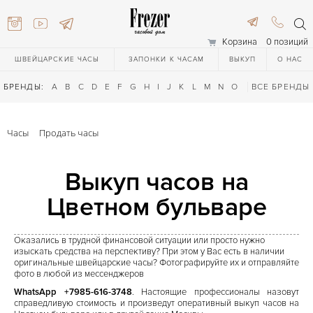
Корзина
0 позиций
ШВЕЙЦАРСКИЕ ЧАСЫ
ЗАПОНКИ К ЧАСАМ
ВЫКУП
О НАС
БРЕНДЫ:
A
B
C
D
E
F
G
H
I
J
K
L
M
N
O
P
ВСЕ БРЕНДЫ
Q
R
S
T
Часы
Продать часы
Выкуп часов на
Цветном бульваре
616-3748
Оказались в трудной финансовой ситуации или просто нужно
изыскать средства на перспективу? При этом у Вас есть в наличии
оригинальные швейцарские часы? Фотографируйте их и отправляйте
фото в любой из мессенджеров
616-3748
WhatsApp +7985-616-3748
. Настоящие профессионалы назовут
справедливую стоимость и произведут оперативный выкуп часов на