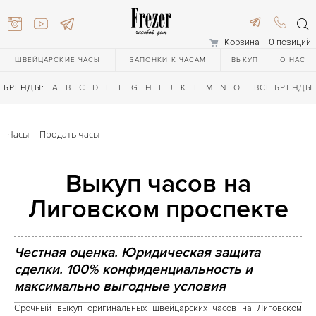
Корзина
0 позиций
ШВЕЙЦАРСКИЕ ЧАСЫ
ЗАПОНКИ К ЧАСАМ
ВЫКУП
О НАС
БРЕНДЫ:
A
B
C
D
E
F
G
H
I
J
K
L
M
N
O
P
ВСЕ БРЕНДЫ
Q
R
S
T
Часы
Продать часы
Выкуп часов на
Лиговском проспекте
616-3748
Честная оценка. Юридическая защита
сделки. 100% конфиденциальность и
616-3748
максимально выгодные условия
Срочный выкуп оригинальных швейцарских часов на Лиговском