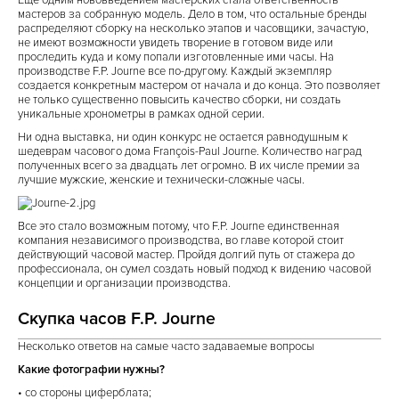
Еще одним нововведением мастерских стала ответственность
мастеров за собранную модель. Дело в том, что остальные бренды
распределяют сборку на несколько этапов и часовщики, зачастую,
не имеют возможности увидеть творение в готовом виде или
проследить куда и кому попали изготовленные ими часы. На
производстве F.P. Journe все по-другому. Каждый экземпляр
создается конкретным мастером от начала и до конца. Это позволяет
не только существенно повысить качество сборки, ни создать
уникальные хронометры в рамках одной серии.
Ни одна выставка, ни один конкурс не остается равнодушным к
шедеврам часового дома François-Paul Journe. Количество наград
полученных всего за двадцать лет огромно. В их числе премии за
лучшие мужские, женские и технически-сложные часы.
Все это стало возможным потому, что F.P. Journe единственная
компания независимого производства, во главе которой стоит
действующий часовой мастер. Пройдя долгий путь от стажера до
профессионала, он сумел создать новый подход к видению часовой
концепции и организации производства.
Скупка часов F.P. Journe
Несколько ответов на самые часто задаваемые вопросы
Какие фотографии нужны?
• со стороны циферблата;