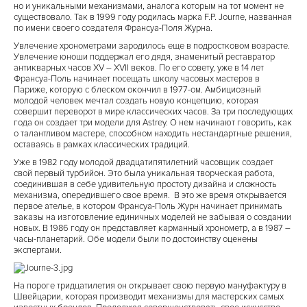
но и уникальными механизмами, аналога которым на тот момент не
существовало. Так в 1999 году родилась марка F.P. Journe, названная
по имени своего создателя Франсуа-Поля Журна.
Увлечение хронометрами зародилось еще в подростковом возрасте.
Увлечение юноши поддержал его дядя, знаменитый реставратор
антикварных часов XV – XVII веков. По его совету, уже в 14 лет
Франсуа-Поль начинает посещать школу часовых мастеров в
Париже, которую с блеском окончил в 1977-ом. Амбициозный
молодой человек мечтал создать новую концепцию, которая
совершит переворот в мире классических часов. За три последующих
года он создает три модели для Astrey. О нем начинают говорить, как
о талантливом мастере, способном находить нестандартные решения,
оставаясь в рамках классических традиций.
Уже в 1982 году молодой двадцатипятилетний часовщик создает
свой первый турбийон. Это была уникальная творческая работа,
соединившая в себе удивительную простоту дизайна и сложность
механизма, опередившего свое время. В это же время открывается
первое ателье, в котором Франсуа-Поль Журн начинает принимать
заказы на изготовление единичных моделей не забывая о создании
новых. В 1986 году он представляет карманный хронометр, а в 1987 –
часы-планетарий. Обе модели были по достоинству оценены
экспертами.
На пороге тридцатилетия он открывает свою первую мануфактуру в
Швейцарии, которая производит механизмы для мастерских самых