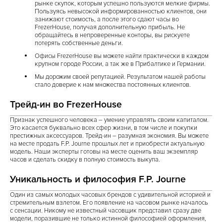
рынке скупок, которым успешно пользуются мелкие фирмы.
Пользуясь невысокой информированностью клиентов, они
занижают стоимость, а после этого сдают часы во
FrezerHouse, получая дополнительную прибыль. Не
обращайтесь в непроверенные конторы, вы рискуете
потерять собственные деньги.
Офисы FrezerHouse вы можете найти практически в каждом
крупном городе России, а так же в Прибалтике и Германии.
Мы дорожим своей репутацией. Результатом нашей работы
стало доверие к нам множества постоянных клиентов.
Трейд-ин во FrezerHouse
Признак успешного человека – умение управлять своим капиталом.
Это касается буквально всех сфер жизни, в том числе и покупки
престижных аксессуаров. Трейд-ин – разумная экономия. Вы можете
на месте продать F.P. Journe прошлых лет и приобрести актуальную
модель. Наши эксперты готовы на месте оценить ваш экземпляр
часов и сделать скидку в полную стоимость выкупа.
Уникальность и философия F.P. Journe
Один из самых молодых часовых брендов с удивительной историей и
стремительным взлетом. Его появление на часовом рынке началось
с сенсации. Никому не известный часовщик представил сразу две
модели, поразившие не только истинной философией оформления,