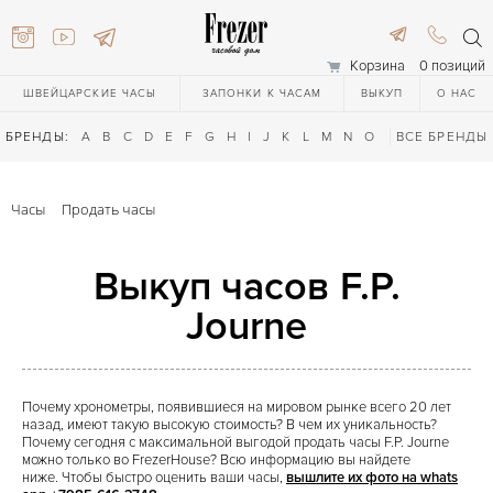
Корзина
0 позиций
ШВЕЙЦАРСКИЕ ЧАСЫ
ЗАПОНКИ К ЧАСАМ
ВЫКУП
О НАС
БРЕНДЫ:
A
B
C
D
E
F
G
H
I
J
K
L
M
N
O
P
ВСЕ БРЕНДЫ
Q
R
S
T
Часы
Продать часы
Выкуп часов F.P.
Journe
616-3748
Почему хронометры, появившиеся на мировом рынке всего 20 лет
назад, имеют такую высокую стоимость? В чем их уникальность?
616-3748
Почему сегодня с максимальной выгодой продать часы F.P. Journe
можно только во FrezerHouse? Всю информацию вы найдете
ниже. Чтобы быстро оценить ваши часы,
вышлите их фото на whats