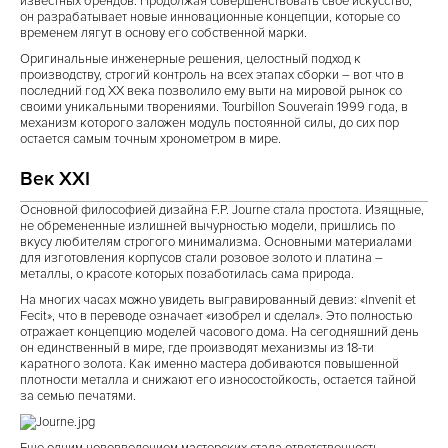
известных брендов. Продолжая совершенствовать свое искусство,
он разрабатывает новые инновационные концепции, которые со
временем лягут в основу его собственной марки.
Оригинальные инженерные решения, целостный подход к
производству, строгий контроль на всех этапах сборки – вот что в
последний год ХХ века позволило ему выти на мировой рынок со
своими уникальными творениями. Tourbillon Souverain 1999 года, в
механизм которого заложен модуль постоянной силы, до сих пор
остается самым точным хронометром в мире.
Век XXI
Основной философией дизайна F.P. Journe стала простота. Изящные,
не обремененные излишней вычурностью модели, пришлись по
вкусу любителям строгого минимализма. Основными материалами
для изготовления корпусов стали розовое золото и платина –
металлы, о красоте которых позаботилась сама природа.
На многих часах можно увидеть выгравированный девиз: «Invenit et
Fecit», что в переводе означает «изобрел и сделал». Это полностью
отражает концепцию моделей часового дома. На сегодняшний день
он единственный в мире, где производят механизмы из 18-ти
каратного золота. Как именно мастера добиваются повышенной
плотности металла и снижают его износостойкость, остается тайной
за семью печатями.