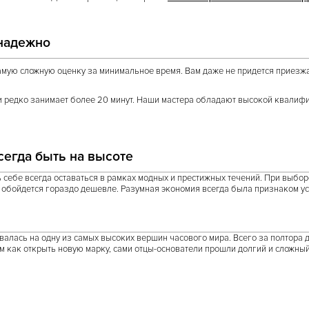
 надежно
мую сложную оценку за минимальное время. Вам даже не придется приезжа
и редко занимает более 20 минут. Наши мастера обладают высокой квалифи
сегда быть на высоте
 себе всегда оставаться в рамках модных и престижных течений. При выбо
а обойдется гораздо дешевле. Разумная экономия всегда была признаком у
алась на одну из самых высоких вершин часового мира. Всего за полтора де
м как открыть новую марку, сами отцы-основатели прошли долгий и сложный