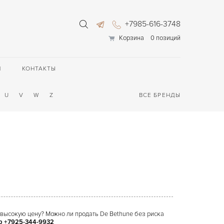
+7985-616-3748
Корзина
0 позиций
П
КОНТАКТЫ
U
V
W
Z
ВСЕ БРЕНДЫ
 высокую цену? Можно ли продать De Bethune без риска
pp +7925-344-9932