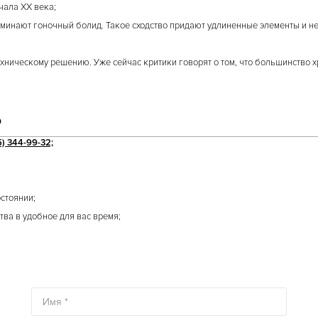
чала ХХ века;
апоминают гоночный болид. Такое сходство придают удлиненные элементы и
хническому решению. Уже сейчас критики говорят о том, что большинство 
о
) 344-99-32;
остоянии;
тва в удобное для вас время;