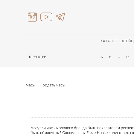
КАТАЛОГ ШВЕЙЦ
БРЕНДЫ:
A
B
C
D
Часы
Продать часы
Могут ли часы молодого бренда быть показателем респек
быть обманутым? Специалисты FrezerHouse дадут ответы в 