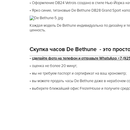
• Оформление DB24 Vetrois создано в стиле Нью-Йорка на
• Ярко синие, титановые De Bethune DB28 Grand Sport н
Каждая модель De Bethune индивидуальна по дизайну и те
ценность.
Скупка часов De Bethune - это прост
•
сделайте фото на телефон и отправьте WhatsApp +7 (925
• оценка не более 20 минут;
• мы не требуем паспорт и сертификат на ваш хронометр;
• вы можете продать часы De Bethune даже в нерабочем с
• выберете ближайший офис FrezerHouse и получите средс