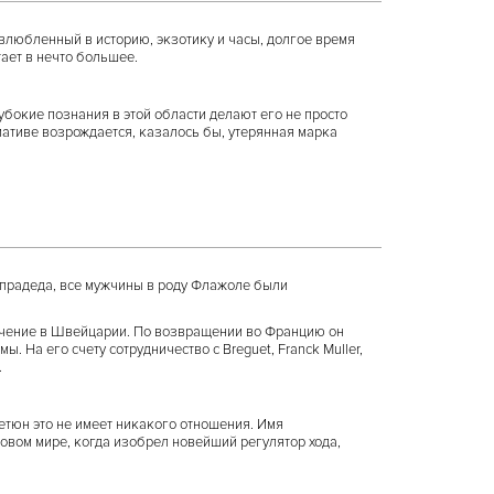
влюбленный в историю, экзотику и часы, долгое время
ает в нечто большее.
бокие познания в этой области делают его не просто
иативе возрождается, казалось бы, утерянная марка
с прадеда, все мужчины в роду Флажоле были
учение в Швейцарии. По возвращении во Францию он
 На его счету сотрудничество с Breguet, Franck Muller,
.
Бетюн это не имеет никакого отношения. Имя
овом мире, когда изобрел новейший регулятор хода,