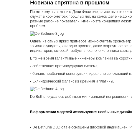
Новизна спрятана в прошлом
По меткому выражению Дени Флажоле, самое высокое искус
служат в хронометрах прошлых лет, на самом деле не до 
разные рабочие показатели. Именно эта концепция лежит
проблем.
Одним из самых ярких примеров можно считать хронометр «
то можно увидеть, как одно простое, даже остроумное ре
индикаторов, который требует внешнего источника света д
В то же время талантливые инженеры компании за короткий
• собственная противоударная система;
• баланс необычной конструкции, идеально сочетающий м
• цилиндрический баланс из кремния и платины.
De Bethune удалось добиться минимальной погрешности точ
В оформлении моделей используются необычные дизай
• De Bethune DBDigitale оснащены дисковой индикацией, ч