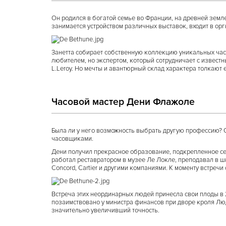
Он родился в богатой семье во Франции, на древней земл
занимается устройством различных выставок, входит в ор
Занетта собирает собственную коллекцию уникальных часо
любителем, но экспертом, который сотрудничает с извест
L.Leroy. Но мечты и авантюрный склад характера толкают 
Часовой мастер Дени Флажоле
Была ли у него возможность выбрать другую профессию? С
часовщиками.
Дени получил прекрасное образование, подкрепленное с
работал реставратором в музее Ле Локле, преподавал в шк
Concord, Cartier и другими компаниями. К моменту встреч
Встреча этих неординарных людей принесла свои плоды в 2
позаимствовано у министра финансов при дворе кроля Лю
значительно увеличивший точность.