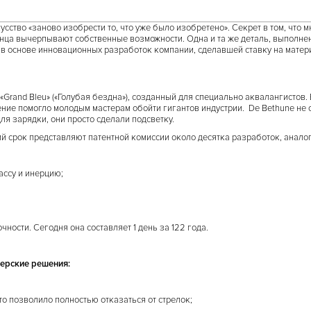
ство «заново изобрести то, что уже было изобретено». Секрет в том, что 
конца вычерпывают собственные возможности. Одна и та же деталь, выполне
 в основе инновационных разработок компании, сделавшей ставку на мате
Grand Bleu» («Голубая бездна»), созданный для специально аквалангистов.
шение помогло молодым мастерам обойти гигантов индустрии. De Bethune не
ля зарядки, они просто сделали подсветку.
 срок представляют патентной комиссии около десятка разработок, аналого
ассу и инерцию;
ности. Сегодня она составляет 1 день за 122 года.
нерские решения:
то позволило полностью отказаться от стрелок;