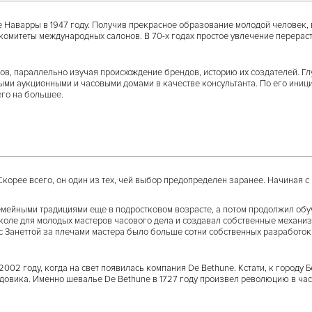
е Наварры в 1947 году. Получив прекрасное образование молодой человек, 
гкомитеты международных салонов. В 70-х годах простое увлечение перераст
в, параллельно изучая происхождение брендов, историю их создателей. Глу
ными аукционными и часовыми домами в качестве консультанта. По его иниц
его на большее.
корее всего, он один из тех, чей выбор предопределен заранее. Начиная 
емейными традициями еще в подростковом возрасте, а потом продолжил об
оле для молодых мастеров часового дела и создавал собственные механизмы.
и с Занеттой за плечами мастера было больше сотни собственных разработок
002 году, когда на свет появилась компания De Bethune. Кстати, к городу 
довика. Именно шевалье De Bethune в 1727 году произвел революцию в час