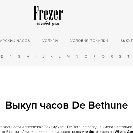
АРСКИХ ЧАСОВ
УСЛУГИ
УСЛОВИЯ ПОКУПКИ
ВЫКУ
E
F
G
H
I
J
K
L
M
N
O
P
Q
R
S
T
Выкуп часов De Bethune
табельности и престижа? Почему часы De Bethune сегодня имеют настолько
этой статье. Для экспресс-оценки просто
вышлите фото часов на What's A