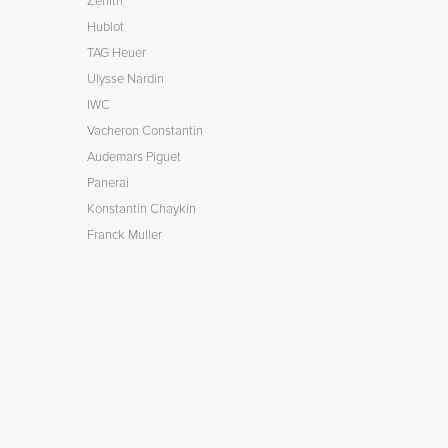
Zenith
Hublot
TAG Heuer
Ulysse Nardin
IWC
Vacheron Constantin
Audemars Piguet
Panerai
Konstantin Chaykin
Franck Muller