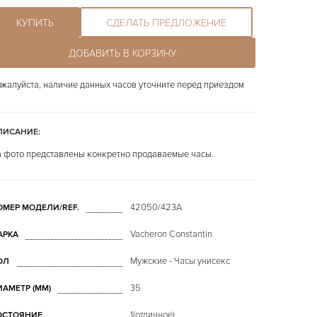
КУПИТЬ
СДЕЛАТЬ ПРЕДЛОЖЕНИЕ
ДОБАВИТЬ В КОРЗИНУ
жалуйста, наличие данных часов уточните перед приездом
ПИСАНИЕ:
 фото представлены конкретно продаваемые часы.
42050/423A
ОМЕР МОДЕЛИ/REF.
Vacheron Constantin
АРКА
Мужские - Часы унисекс
ОЛ
35
ИАМЕТР (MM)
1(отличное)
ОСТОЯНИЕ