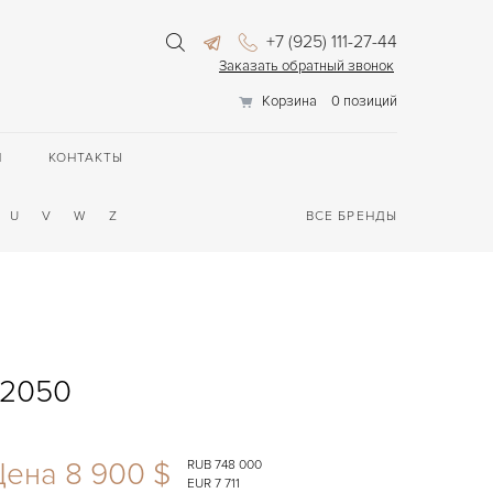
+7 (925) 111-27-44
Заказать обратный звонок
Корзина
0 позиций
П
КОНТАКТЫ
U
V
W
Z
ВСЕ БРЕНДЫ
42050
Цена 8 900 $
RUB 748 000
EUR 7 711