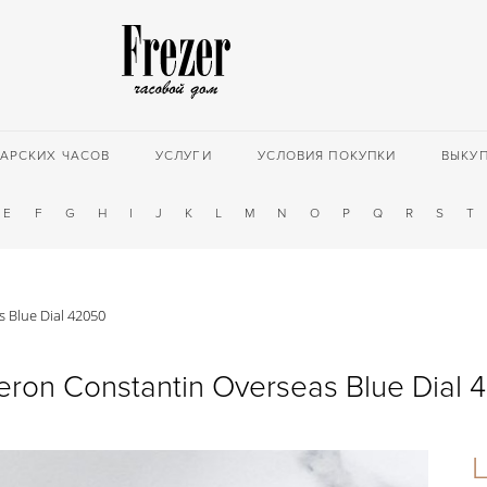
АРСКИХ ЧАСОВ
УСЛУГИ
УСЛОВИЯ ПОКУПКИ
ВЫКУ
E
F
G
H
I
J
K
L
M
N
O
P
Q
R
S
T
 Blue Dial 42050
eron Constantin Overseas Blue Dial 