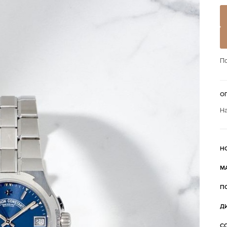
По
О
На
Н
М
П
Д
С