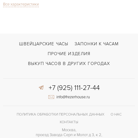
Все характеристики
Сапфировое стекло
СТЕКЛО
Дата, Хронограф
ФУНКЦИИ
Fastrider Black Shield Automatic Chronograph
МОДЕЛЬ
В наличии
СРОКИ ДОСТАВКИ
ШВЕЙЦАРСКИЕ ЧАСЫ
ЗАПОНКИ К ЧАСАМ
Черный
ЦВЕТ БРАСЛЕТА
ПРОЧИЕ ИЗДЕЛИЯ
Усложненная застежка
ЗАСТЁЖКА
ВЫКУП ЧАСОВ В ДРУГИХ ГОРОДАХ
Без цифр
ЦИФРЫ
+7 (925) 111-27-44
46 часов
ЗАПАС ХОДА
info@frezerhouse.ru
Малый секундный циферблат, Центральная секундная стрелка
ПРОЧЕЕ
ПОЛИТИКА ОБРАБОТКИ ПЕРСОНАЛЬНЫХ ДАННЫХ
О НАС
КОНТАКТЫ
Москва,
проезд Завода Серп и Молот д 3, к 2,