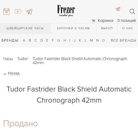
Корзина
0 позиций
ШВЕЙЦАРСКИЕ ЧАСЫ
ЗАПОНКИ К ЧАСАМ
ВЫКУП
О НАС
БРЕНДЫ:
A
B
C
D
E
F
G
H
I
J
K
L
M
N
O
P
ВСЕ БРЕНДЫ
Q
R
S
T
Часы
Tudor
Tudor Fastrider Black Shield Automatic Chronograph
42mm
←
Назад
Tudor Fastrider Black Shield Automatic
Chronograph 42mm
) 111-27-44
Продано
) 111-27-44