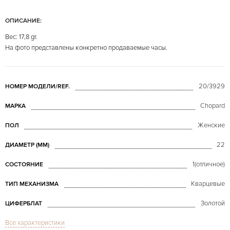
ОПИСАНИЕ:
Вес: 17,8 gr.
На фото представлены конкретно продаваемые часы.
20/3929
НОМЕР МОДЕЛИ/REF.
Chopard
МАРКА
Женские
ПОЛ
22
ДИАМЕТР (MM)
1(отличное)
СОСТОЯНИЕ
Кварцевые
ТИП МЕХАНИЗМА
Золотой
ЦИФЕРБЛАТ
Все характеристики
Сапфировое стекло
СТЕКЛО