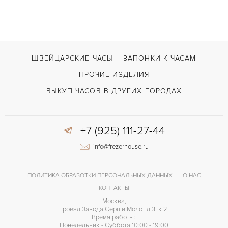
Happy Diamonds Happy Sun
МОДЕЛЬ
В наличии
СРОКИ ДОСТАВКИ
Синий
ЦВЕТ БРАСЛЕТА
ШВЕЙЦАРСКИЕ ЧАСЫ
ЗАПОНКИ К ЧАСАМ
Застежка с помощью шипа
ЗАСТЁЖКА
ПРОЧИЕ ИЗДЕЛИЯ
Без цифр
ЦИФРЫ
ВЫКУП ЧАСОВ В ДРУГИХ ГОРОДАХ
+7 (925) 111-27-44
info@frezerhouse.ru
ПОЛИТИКА ОБРАБОТКИ ПЕРСОНАЛЬНЫХ ДАННЫХ
О НАС
КОНТАКТЫ
Москва,
проезд Завода Серп и Молот д 3, к 2,
Время работы:
Понедельник - Суббота 10:00 - 19:00