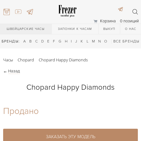
Корзина
0 позиций
ШВЕЙЦАРСКИЕ ЧАСЫ
ЗАПОНКИ К ЧАСАМ
ВЫКУП
О НАС
БРЕНДЫ:
A
B
C
D
E
F
G
H
I
J
K
L
M
N
O
P
ВСЕ БРЕНДЫ
Q
R
S
T
Часы
Chopard
Chopard Happy Diamonds
←
Назад
Chopard Happy Diamonds
) 111-27-44
Продано
) 111-27-44
ЗАКАЗАТЬ ЭТУ МОДЕЛЬ