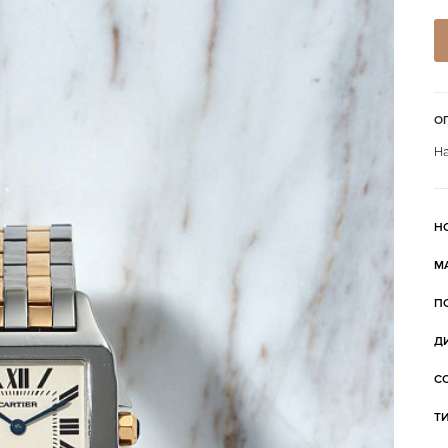
О
На
Н
М
П
Д
С
Т