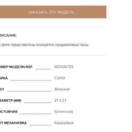
ЗАКАЗАТЬ ЭТУ МОДЕЛЬ
ПИСАНИЕ:
 фото представлены конкретно продаваемые часы.
W25067Z6
ОМЕР МОДЕЛИ/REF.
Cartier
АРКА
Женские
ОЛ
37 x 27
ИАМЕТР (MM)
1(отличное)
ОСТОЯНИЕ
Кварцевые
ИП МЕХАНИЗМА