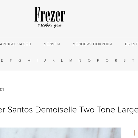
АРСКИХ ЧАСОВ
УСЛУГИ
УСЛОВИЯ ПОКУПКИ
ВЫКУ
E
F
G
H
I
J
K
L
M
N
O
P
Q
R
S
T
701
er Santos Demoiselle Two Tone Larg