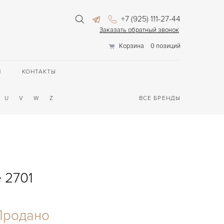
+7 (925) 111-27-44
Заказать обратный звонок
Корзина
0 позиций
П
КОНТАКТЫ
U
V
W
Z
ВСЕ БРЕНДЫ
e 2701
Продано