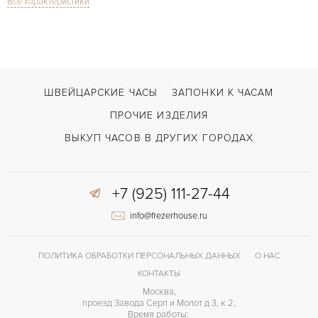
Все характеристики
Дата
ФУНКЦИИ
De Ville Ladymatic Co-Axial 34mm
МОДЕЛЬ
В наличии
СРОКИ ДОСТАВКИ
С футляром
ВОЗМОЖНОСТИ ДОСТАВКИ
ШВЕЙЦАРСКИЕ ЧАСЫ
ЗАПОНКИ К ЧАСАМ
Двойной сложности застежка
ЗАСТЁЖКА
ПРОЧИЕ ИЗДЕЛИЯ
ДЛИНА БРАСЛЕТА, ДЛИННАЯ СТОРОНА
ВЫКУП ЧАСОВ В ДРУГИХ ГОРОДАХ
178
(MM)
Без цифр
ЦИФРЫ
+7 (925) 111-27-44
Omega 8520
КАЛИБР/МЕХАНИЗМ
info@frezerhouse.ru
50 часов
ЗАПАС ХОДА
ПОЛИТИКА ОБРАБОТКИ ПЕРСОНАЛЬНЫХ ДАННЫХ
О НАС
КОНТАКТЫ
Москва,
проезд Завода Серп и Молот д 3, к 2,
Время работы: