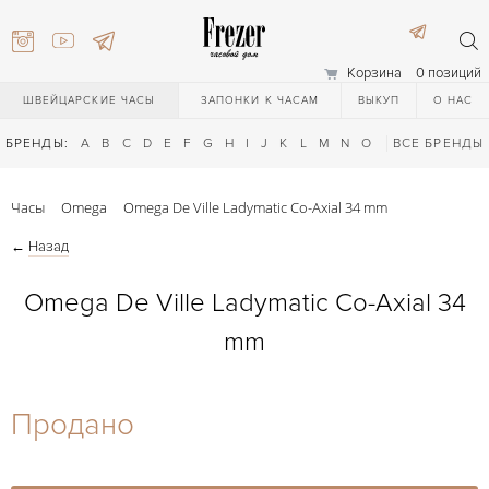
Корзина
0 позиций
ШВЕЙЦАРСКИЕ ЧАСЫ
ЗАПОНКИ К ЧАСАМ
ВЫКУП
О НАС
БРЕНДЫ:
A
B
C
D
E
F
G
H
I
J
K
L
M
N
O
P
ВСЕ БРЕНДЫ
Q
R
S
T
Часы
Omega
Omega De Ville Ladymatic Co-Axial 34 mm
←
Назад
Omega De Ville Ladymatic Co-Axial 34
mm
) 111-27-44
Продано
) 111-27-44