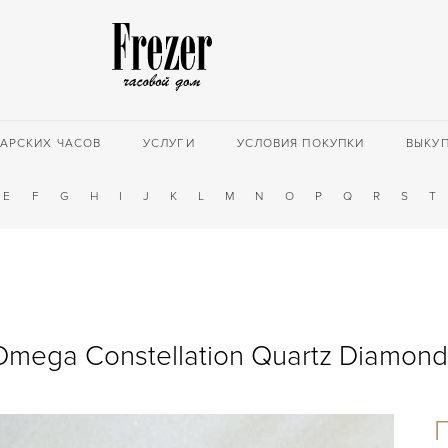
АРСКИХ ЧАСОВ
УСЛУГИ
УСЛОВИЯ ПОКУПКИ
ВЫКУ
E
F
G
H
I
J
K
L
M
N
O
P
Q
R
S
T
Omega Constellation Quartz Diamond