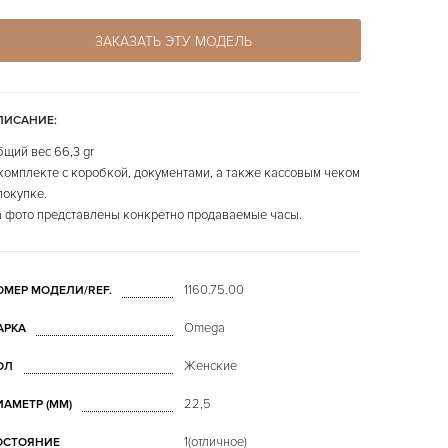
ЗАКАЗАТЬ ЭТУ МОДЕЛЬ
ПИСАНИЕ:
щий вес 66,3 gr
комплекте с коробкой, документами, а также кассовым чеком
покупке.
 фото представлены конкретно продаваемые часы.
1160.75.00
ОМЕР МОДЕЛИ/REF.
Omega
АРКА
Женские
ОЛ
22,5
ИАМЕТР (MM)
1(отличное)
ОСТОЯНИЕ