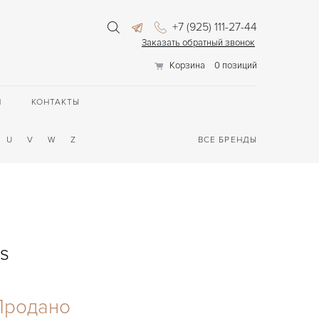
+7 (925) 111-27-44
Заказать обратный звонок
Корзина
0 позиций
П
КОНТАКТЫ
U
V
W
Z
ВСЕ БРЕНДЫ
s
Продано