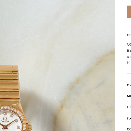
О
Об
В 
о 
На
Н
М
П
Д
С