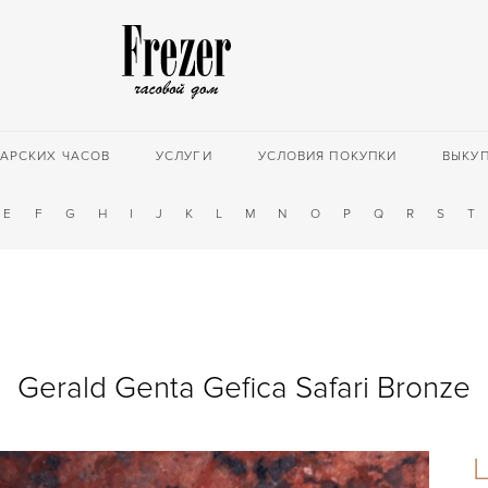
АРСКИХ ЧАСОВ
УСЛУГИ
УСЛОВИЯ ПОКУПКИ
ВЫКУ
E
F
G
H
I
J
K
L
M
N
O
P
Q
R
S
T
Gerald Genta Gefica Safari Bronze