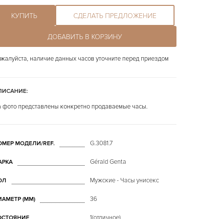
КУПИТЬ
СДЕЛАТЬ ПРЕДЛОЖЕНИЕ
ДОБАВИТЬ В КОРЗИНУ
жалуйста, наличие данных часов уточните перед приездом
ПИСАНИЕ:
 фото представлены конкретно продаваемые часы.
G.3081.7
ОМЕР МОДЕЛИ/REF.
Gérald Genta
АРКА
Мужские - Часы унисекс
ОЛ
36
ИАМЕТР (MM)
1(отличное)
ОСТОЯНИЕ