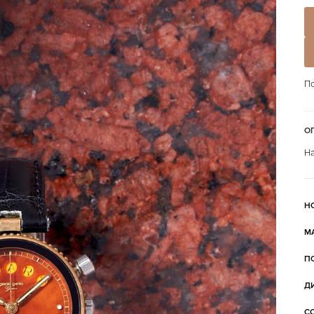
По
О
На
Н
М
П
Д
С