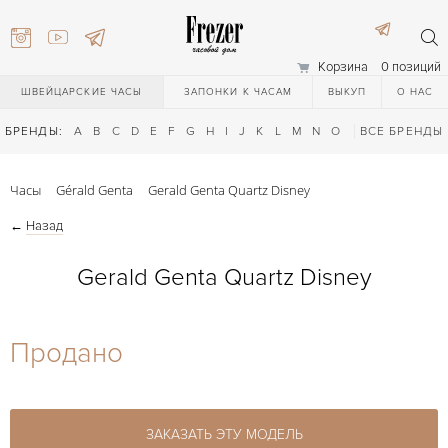
Корзина
0 позиций
ШВЕЙЦАРСКИЕ ЧАСЫ
ЗАПОНКИ К ЧАСАМ
ВЫКУП
О НАС
БРЕНДЫ:
A
B
C
D
E
F
G
H
I
J
K
L
M
N
O
P
ВСЕ БРЕНДЫ
Q
R
S
T
Часы
Gérald Genta
Gerald Genta Quartz Disney
←
Назад
Gerald Genta Quartz Disney
) 111-27-44
Продано
) 111-27-44
ЗАКАЗАТЬ ЭТУ МОДЕЛЬ