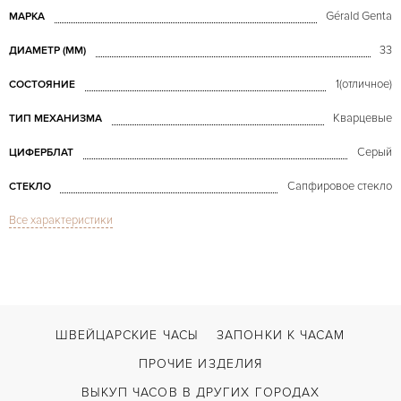
Gérald Genta
МАРКА
33
ДИАМЕТР (MM)
1(отличное)
СОСТОЯНИЕ
Кварцевые
ТИП МЕХАНИЗМА
Серый
ЦИФЕРБЛАТ
Сапфировое стекло
СТЕКЛО
Все характеристики
Дата
ФУНКЦИИ
Quartz Disney
МОДЕЛЬ
В наличии
СРОКИ ДОСТАВКИ
Сталь
ЦВЕТ БРАСЛЕТА
ШВЕЙЦАРСКИЕ ЧАСЫ
ЗАПОНКИ К ЧАСАМ
Двойной сложности застежка
ЗАСТЁЖКА
ПРОЧИЕ ИЗДЕЛИЯ
Римские
ЦИФРЫ
ВЫКУП ЧАСОВ В ДРУГИХ ГОРОДАХ