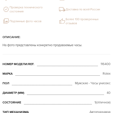
Проверка технического
Доставка по всей России
состояния
Более 100 проверенных
Подлинные фото часов
отзывов
ОПИСАНИЕ:
На фото представлены конкретно продаваемые часы.
116400
НОМЕР МОДЕЛИ/REF.
Rolex
МАРКА
Мужские - Часы унисекс
ПОЛ
40
ДИАМЕТР (MM)
1(отличное)
СОСТОЯНИЕ
Автоподзавод
ТИП МЕХАНИЗМА