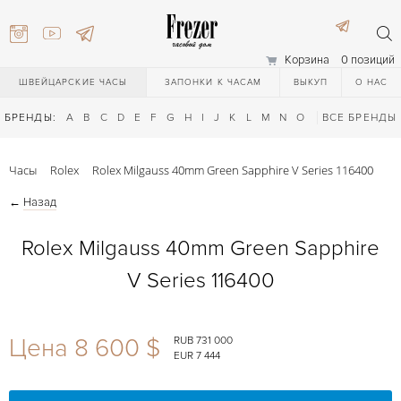
Корзина
0 позиций
ШВЕЙЦАРСКИЕ ЧАСЫ
ЗАПОНКИ К ЧАСАМ
ВЫКУП
О НАС
БРЕНДЫ:
A
B
C
D
E
F
G
H
I
J
K
L
M
N
O
P
ВСЕ БРЕНДЫ
Q
R
S
T
Часы
Rolex
Rolex Milgauss 40mm Green Sapphire V Series 116400
←
Назад
Rolex Milgauss 40mm Green Sapphire
V Series 116400
) 111-27-44
Цена 8 600 $
RUB 731 000
EUR 7 444
) 111-27-44