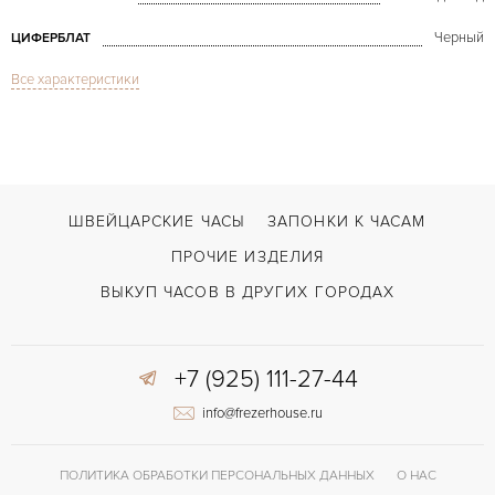
Черный
ЦИФЕРБЛАТ
Все характеристики
Сапфировое стекло
СТЕКЛО
Milgauss Green Sapphire V Series
МОДЕЛЬ
В наличии
СРОКИ ДОСТАВКИ
Сталь
ЦВЕТ БРАСЛЕТА
ШВЕЙЦАРСКИЕ ЧАСЫ
ЗАПОНКИ К ЧАСАМ
Двойной сложности застежка
ЗАСТЁЖКА
ПРОЧИЕ ИЗДЕЛИЯ
ДЛИНА БРАСЛЕТА, ДЛИННАЯ СТОРОНА
ВЫКУП ЧАСОВ В ДРУГИХ ГОРОДАХ
195
(MM)
Без цифр
ЦИФРЫ
+7 (925) 111-27-44
3131
КАЛИБР/МЕХАНИЗМ
info@frezerhouse.ru
ПОЛИТИКА ОБРАБОТКИ ПЕРСОНАЛЬНЫХ ДАННЫХ
О НАС