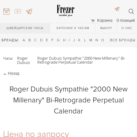
Корзина
0 позиций
ШВЕЙЦАРСКИЕ ЧАСЫ
ЗАПОНКИ К ЧАСАМ
ВЫКУП
О НАС
БРЕНДЫ:
A
B
C
D
E
F
G
H
I
J
K
L
M
N
O
P
ВСЕ БРЕНДЫ
Q
R
S
T
Часы
Roger
Roger Dubuis Sympathie "2000 New Millenary" Bi-
Retrograde Perpetual Calendar
Dubuis
←
Назад
Roger Dubuis Sympathie "2000 New
Millenary" Bi-Retrograde Perpetual
) 111-27-44
Calendar
) 111-27-44
Цена по запросу