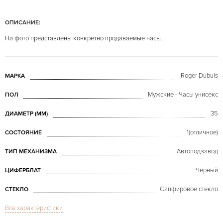
ОПИСАНИЕ:
На фото представлены конкретно продаваемые часы.
Roger Dubuis
МАРКА
Мужские - Часы унисекс
ПОЛ
35
ДИАМЕТР (MM)
1(отличное)
СОСТОЯНИЕ
Автоподзавод
ТИП МЕХАНИЗМА
Черный
ЦИФЕРБЛАТ
Сапфировое стекло
СТЕКЛО
Все характеристики
Sympathie "2000 New Millenary" Bi-Retrograde Perpetual Calendar
МОДЕЛЬ