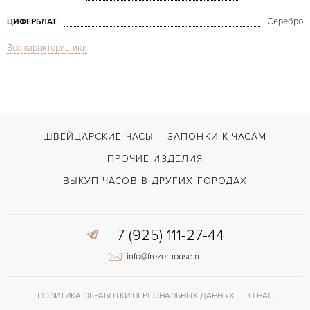
Серебро
ЦИФЕРБЛАТ
Все характеристики
Сапфировое стекло
СТЕКЛО
Much More Limited Edition
МОДЕЛЬ
Черный
ЦВЕТ БРАСЛЕТА
Двойной сложности застежка
ЗАСТЁЖКА
ШВЕЙЦАРСКИЕ ЧАСЫ
ЗАПОНКИ К ЧАСАМ
Римские
ЦИФРЫ
ПРОЧИЕ ИЗДЕЛИЯ
ВЫКУП ЧАСОВ В ДРУГИХ ГОРОДАХ
+7 (925) 111-27-44
info@frezerhouse.ru
ПОЛИТИКА ОБРАБОТКИ ПЕРСОНАЛЬНЫХ ДАННЫХ
О НАС