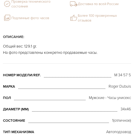
Проверка технического
Доставка по всей России
состояния
Более 100 проверенных
Подлинные фото часов
отзывов
ОПИСАНИЕ:
Общий вес: 129.1 gr.
На фото представлены конкретно продаваемые часы.
M 34 57 5
НОМЕР МОДЕЛИ/REF.
Roger Dubuis
МАРКА
Мужские - Часы унисекс
ПОЛ
34x46
ДИАМЕТР (MM)
1(отличное)
СОСТОЯНИЕ
Автоподзавод
ТИП МЕХАНИЗМА