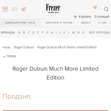
Корзина
0 позиций
ШВЕЙЦАРСКИЕ ЧАСЫ
ЗАПОНКИ К ЧАСАМ
ВЫКУП
О НАС
БРЕНДЫ:
A
B
C
D
E
F
G
H
I
J
K
L
M
N
O
P
ВСЕ БРЕНДЫ
Q
R
S
T
Часы
Roger Dubuis
Roger Dubuis Much More Limited Edition
←
Назад
Roger Dubuis Much More Limited
Edition
) 111-27-44
Продано
) 111-27-44