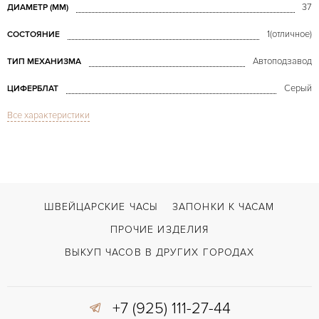
37
ДИАМЕТР (MM)
1(отличное)
СОСТОЯНИЕ
Автоподзавод
ТИП МЕХАНИЗМА
Серый
ЦИФЕРБЛАТ
Все характеристики
Сапфировое стекло
СТЕКЛО
Дата, Индикатор дней недели, Индикатор месяца, Индикатор фазы Луны
ФУНКЦИИ
Annual Calendar Moonphase Power Reserve Platinum
МОДЕЛЬ
2005
ГОД ПРОИЗВОДСТВА
ШВЕЙЦАРСКИЕ ЧАСЫ
ЗАПОНКИ К ЧАСАМ
В наличии
СРОКИ ДОСТАВКИ
ПРОЧИЕ ИЗДЕЛИЯ
Серый
ЦВЕТ БРАСЛЕТА
ВЫКУП ЧАСОВ В ДРУГИХ ГОРОДАХ
Застежка с помощью шипа
ЗАСТЁЖКА
+7 (925) 111-27-44
Римские
ЦИФРЫ