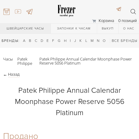
Корзина
0 позиций
ШВЕЙЦАРСКИЕ ЧАСЫ
ЗАПОНКИ К ЧАСАМ
ВЫКУП
О НАС
БРЕНДЫ:
A
B
C
D
E
F
G
H
I
J
K
L
M
N
O
P
ВСЕ БРЕНДЫ
Q
R
S
T
Часы
Patek
Patek Philippe Annual Calendar Moonphase Power
Reserve 5056 Platinum
Philippe
←
Назад
Patek Philippe Annual Calendar
Moonphase Power Reserve 5056
) 111-27-44
Platinum
) 111-27-44
Продано