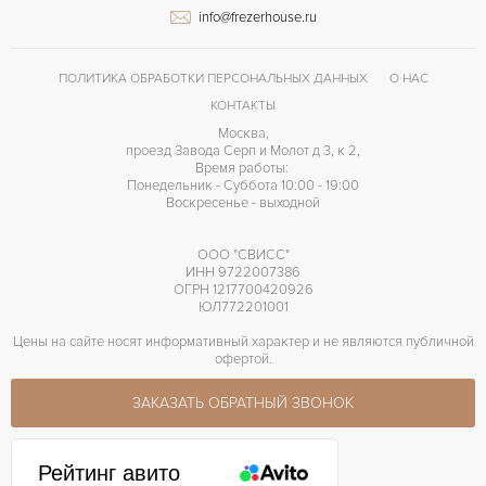
info@frezerhouse.ru
Индикатор резерва хода
ПРОЧЕЕ
ПОЛИТИКА ОБРАБОТКИ ПЕРСОНАЛЬНЫХ ДАННЫХ
О НАС
КОНТАКТЫ
Москва,
проезд Завода Серп и Молот д 3, к 2,
Время работы:
Понедельник - Суббота 10:00 - 19:00
Воскресенье - выходной
ООО "СВИСС"
ИНН 9722007386
ОГРН 1217700420926
ЮЛ772201001
Цены на сайте носят информативный характер и не являются публичной
офертой.
ЗАКАЗАТЬ ОБРАТНЫЙ ЗВОНОК
Рейтинг авито