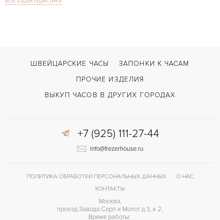
Все характеристики
Сапфировое стекло
СТЕКЛО
2025
ГОД ПРОИЗВОДСТВА
С документами
ВОЗМОЖНОСТИ ДОСТАВКИ
Черный
ЦВЕТ БРАСЛЕТА
ШВЕЙЦАРСКИЕ ЧАСЫ
ЗАПОНКИ К ЧАСАМ
Застежка с помощью шипа
ЗАСТЁЖКА
ПРОЧИЕ ИЗДЕЛИЯ
Арабские
ЦИФРЫ
ВЫКУП ЧАСОВ В ДРУГИХ ГОРОДАХ
Miyota 82S5
КАЛИБР/МЕХАНИЗМ
+7 (925) 111-27-44
42 часов
ЗАПАС ХОДА
info@frezerhouse.ru
ПОЛИТИКА ОБРАБОТКИ ПЕРСОНАЛЬНЫХ ДАННЫХ
О НАС
КОНТАКТЫ
Москва,
проезд Завода Серп и Молот д 3, к 2,
Время работы: