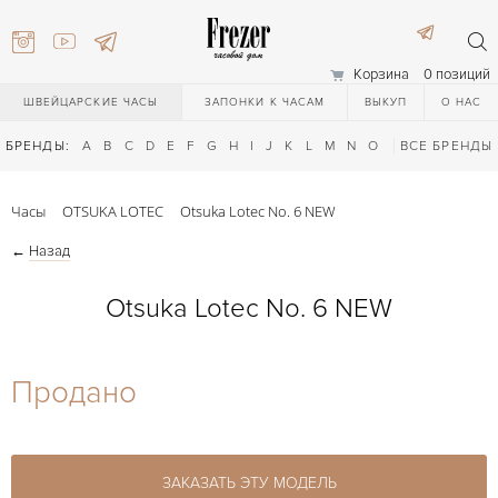
Корзина
0 позиций
ШВЕЙЦАРСКИЕ ЧАСЫ
ЗАПОНКИ К ЧАСАМ
ВЫКУП
О НАС
БРЕНДЫ:
A
B
C
D
E
F
G
H
I
J
K
L
M
N
O
P
ВСЕ БРЕНДЫ
Q
R
S
T
Часы
OTSUKA LOTEC
Otsuka Lotec No. 6 NEW
←
Назад
Otsuka Lotec No. 6 NEW
) 111-27-44
Продано
) 111-27-44
ЗАКАЗАТЬ ЭТУ МОДЕЛЬ