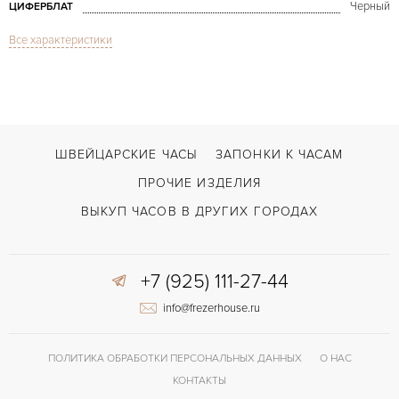
Черный
ЦИФЕРБЛАТ
Все характеристики
Сапфировое стекло
СТЕКЛО
GMT/две час.зоны, Дата
ФУНКЦИИ
Rolex GMT-Master II Sprite 40mm
МОДЕЛЬ
2023
ГОД ПРОИЗВОДСТВА
ШВЕЙЦАРСКИЕ ЧАСЫ
ЗАПОНКИ К ЧАСАМ
В наличии
СРОКИ ДОСТАВКИ
ПРОЧИЕ ИЗДЕЛИЯ
С документами
ВОЗМОЖНОСТИ ДОСТАВКИ
ВЫКУП ЧАСОВ В ДРУГИХ ГОРОДАХ
Сталь
ЦВЕТ БРАСЛЕТА
+7 (925) 111-27-44
Двойной сложности застежка
ЗАСТЁЖКА
info@frezerhouse.ru
ДЛИНА БРАСЛЕТА, ДЛИННАЯ СТОРОНА
195
(MM)
Без цифр
ЦИФРЫ
ПОЛИТИКА ОБРАБОТКИ ПЕРСОНАЛЬНЫХ ДАННЫХ
О НАС
КОНТАКТЫ