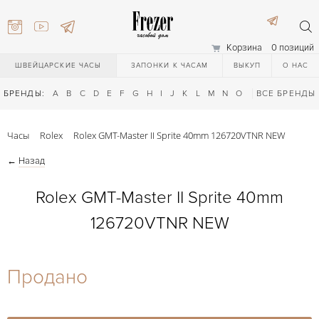
Корзина
0 позиций
ШВЕЙЦАРСКИЕ ЧАСЫ
ЗАПОНКИ К ЧАСАМ
ВЫКУП
О НАС
БРЕНДЫ:
A
B
C
D
E
F
G
H
I
J
K
L
M
N
O
P
ВСЕ БРЕНДЫ
Q
R
S
T
Часы
Rolex
Rolex GMT-Master II Sprite 40mm 126720VTNR NEW
←
Назад
Rolex GMT-Master II Sprite 40mm
126720VTNR NEW
) 111-27-44
Продано
) 111-27-44