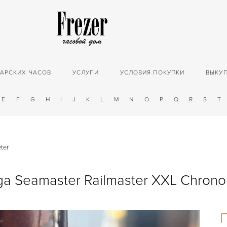
АРСКИХ ЧАСОВ
УСЛУГИ
УСЛОВИЯ ПОКУПКИ
ВЫКУ
E
F
G
H
I
J
K
L
M
N
O
P
Q
R
S
T
ter
a Seamaster Railmaster XXL Chrono