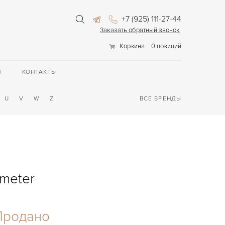
+7 (925) 111-27-44
Заказать обратный звонок
Корзина
0 позиций
П
КОНТАКТЫ
U
V
W
Z
ВСЕ БРЕНДЫ
meter
Продано