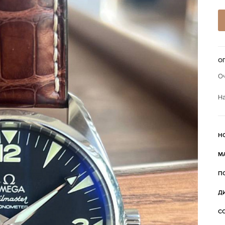
О
Оч
На
Н
М
П
Д
С