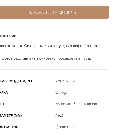
ЗАКАЗАТЬ ЭТУ МОДЕЛЬ
ПИСАНИЕ:
ень крупные Omega с малым секундным циферблатом.
 фото представлены конкретно продаваемые часы.
2806.52.37
ОМЕР МОДЕЛИ/REF.
Omega
АРКА
Мужские - Часы унисекс
ОЛ
49,2
ИАМЕТР (MM)
1(отличное)
ОСТОЯНИЕ