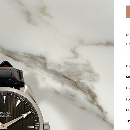
О
На
Н
М
П
Д
С
Т