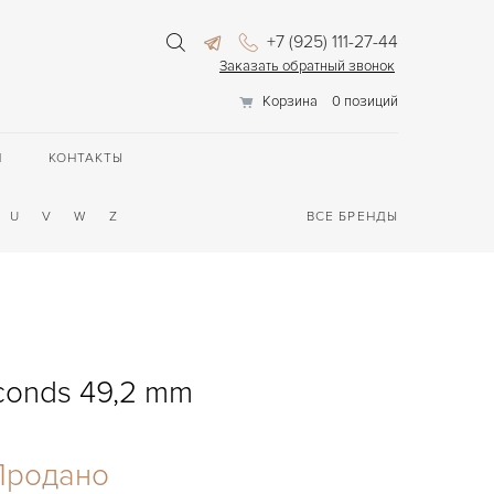
+7 (925) 111-27-44
Заказать обратный звонок
Корзина
0 позиций
П
КОНТАКТЫ
U
V
W
Z
ВСЕ БРЕНДЫ
conds 49,2 mm
Продано