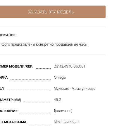
ЗАКАЗАТЬ ЭТУ МОДЕЛЬ
ПИСАНИЕ:
 фото представлены конкретно продаваемые часы.
231.13.49.10.06.001
ОМЕР МОДЕЛИ/REF.
Omega
АРКА
Мужские - Часы унисекс
ОЛ
49,2
ИАМЕТР (MM)
1(отличное)
ОСТОЯНИЕ
Механические
ИП МЕХАНИЗМА