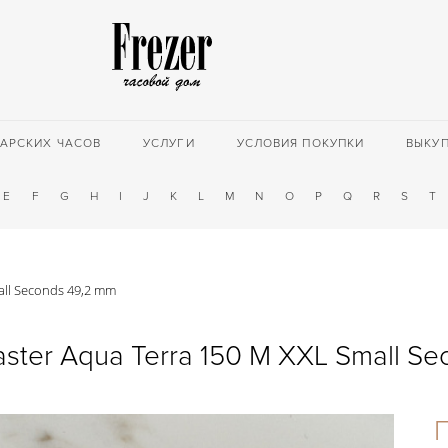
АРСКИХ ЧАСОВ
УСЛУГИ
УСЛОВИЯ ПОКУПКИ
ВЫКУ
E
F
G
H
I
J
K
L
M
N
O
P
Q
R
S
T
ll Seconds 49,2 mm
ter Aqua Terra 150 M XXL Small Se