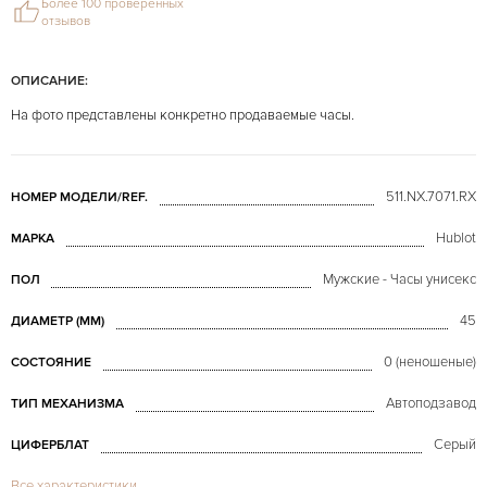
Более 100 проверенных
отзывов
ОПИСАНИЕ:
На фото представлены конкретно продаваемые часы.
511.NX.7071.RX
НОМЕР МОДЕЛИ/REF.
Hublot
МАРКА
Мужские - Часы унисекс
ПОЛ
45
ДИАМЕТР (MM)
0 (неношеные)
СОСТОЯНИЕ
Автоподзавод
ТИП МЕХАНИЗМА
Серый
ЦИФЕРБЛАТ
Все характеристики
Сапфировое стекло
СТЕКЛО