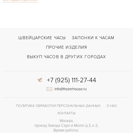
Дата
ФУНКЦИИ
Classic Fusion Racing Grey Titanium 45 mm
МОДЕЛЬ
С документами, С футляром
ВОЗМОЖНОСТИ ДОСТАВКИ
ШВЕЙЦАРСКИЕ ЧАСЫ
ЗАПОНКИ К ЧАСАМ
Черный
ЦВЕТ БРАСЛЕТА
ПРОЧИЕ ИЗДЕЛИЯ
Двойной сложности застежка
ЗАСТЁЖКА
ВЫКУП ЧАСОВ В ДРУГИХ ГОРОДАХ
Без цифр
ЦИФРЫ
+7 (925) 111-27-44
Прозрачная задняя крышка
ПРОЧЕЕ
info@frezerhouse.ru
ПОЛИТИКА ОБРАБОТКИ ПЕРСОНАЛЬНЫХ ДАННЫХ
О НАС
КОНТАКТЫ
Москва,
проезд Завода Серп и Молот д 3, к 2,
Время работы: