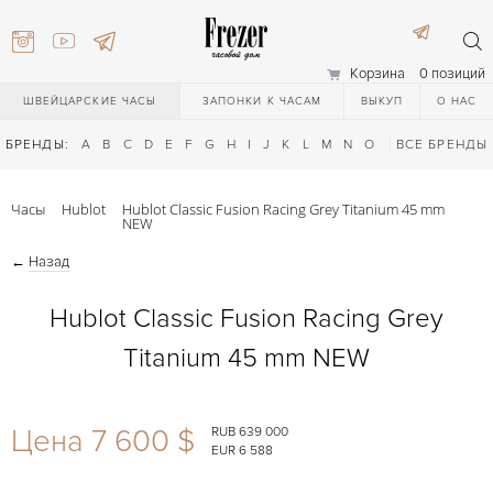
Корзина
0 позиций
ШВЕЙЦАРСКИЕ ЧАСЫ
ЗАПОНКИ К ЧАСАМ
ВЫКУП
О НАС
БРЕНДЫ:
A
B
C
D
E
F
G
H
I
J
K
L
M
N
O
P
ВСЕ БРЕНДЫ
Q
R
S
T
Часы
Hublot
Hublot Classic Fusion Racing Grey Titanium 45 mm
NEW
←
Назад
Hublot Classic Fusion Racing Grey
Titanium 45 mm NEW
) 111-27-44
Цена 7 600 $
RUB 639 000
) 111-27-44
EUR 6 588