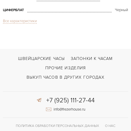
Черный
ЦИФЕРБЛАТ
Все характеристики
Сапфировое стекло
СТЕКЛО
Дата
ФУНКЦИИ
Classic Fusion Power Reserve Black Ceramic LE
МОДЕЛЬ
2017
ГОД ПРОИЗВОДСТВА
ШВЕЙЦАРСКИЕ ЧАСЫ
ЗАПОНКИ К ЧАСАМ
В наличии
СРОКИ ДОСТАВКИ
ПРОЧИЕ ИЗДЕЛИЯ
С документами
ВОЗМОЖНОСТИ ДОСТАВКИ
ВЫКУП ЧАСОВ В ДРУГИХ ГОРОДАХ
Черный
ЦВЕТ БРАСЛЕТА
+7 (925) 111-27-44
Двойной сложности застежка
ЗАСТЁЖКА
info@frezerhouse.ru
192 часов
ЗАПАС ХОДА
Индикатор резерва хода
ПРОЧЕЕ
ПОЛИТИКА ОБРАБОТКИ ПЕРСОНАЛЬНЫХ ДАННЫХ
О НАС