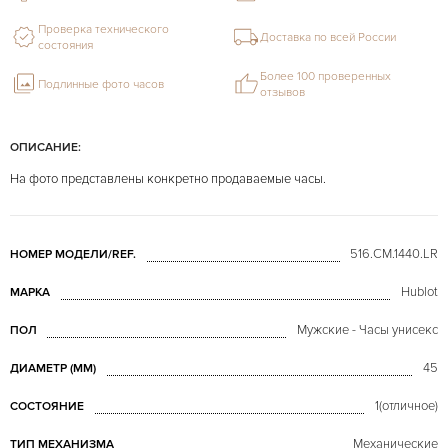
Проверка технического
Доставка по всей России
состояния
Более 100 проверенных
Подлинные фото часов
отзывов
ОПИСАНИЕ:
На фото представлены конкретно продаваемые часы.
516.CM.1440.LR
НОМЕР МОДЕЛИ/REF.
Hublot
МАРКА
Мужские - Часы унисекс
ПОЛ
45
ДИАМЕТР (MM)
1(отличное)
СОСТОЯНИЕ
Механические
ТИП МЕХАНИЗМА