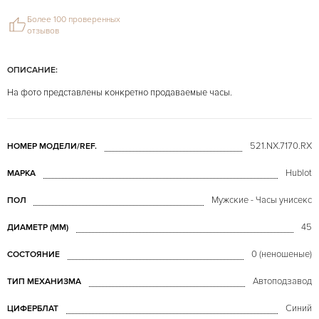
Более 100 проверенных
отзывов
ОПИСАНИЕ:
На фото представлены конкретно продаваемые часы.
521.NX.7170.RX
НОМЕР МОДЕЛИ/REF.
Hublot
МАРКА
Мужские - Часы унисекс
ПОЛ
45
ДИАМЕТР (MM)
0 (неношеные)
СОСТОЯНИЕ
Автоподзавод
ТИП МЕХАНИЗМА
Синий
ЦИФЕРБЛАТ