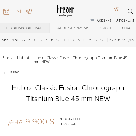
Корзина
0 позиций
ШВЕЙЦАРСКИЕ ЧАСЫ
ЗАПОНКИ К ЧАСАМ
ВЫКУП
О НАС
БРЕНДЫ:
A
B
C
D
E
F
G
H
I
J
K
L
M
N
O
P
ВСЕ БРЕНДЫ
Q
R
S
T
Часы
Hublot
Hublot Classic Fusion Chronograph Titanium Blue 45
mm NEW
←
Назад
Hublot Classic Fusion Chronograph
Titanium Blue 45 mm NEW
) 111-27-44
Цена 9 900 $
RUB 842 000
) 111-27-44
EUR 8 574