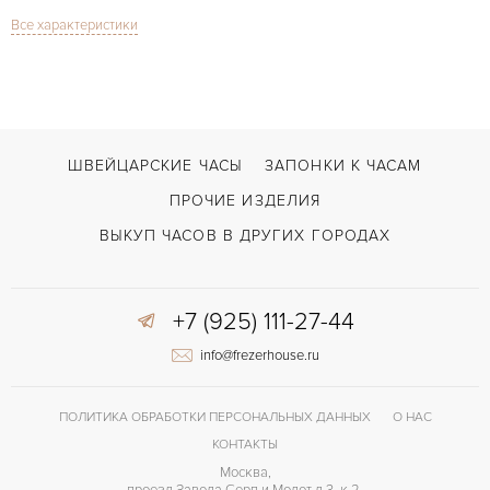
Все характеристики
Сапфировое стекло
СТЕКЛО
Хронограф
ФУНКЦИИ
Classic Fusion Chronograph Titanium Blue 45 mm NEW
МОДЕЛЬ
С документами, С футляром
ВОЗМОЖНОСТИ ДОСТАВКИ
ШВЕЙЦАРСКИЕ ЧАСЫ
ЗАПОНКИ К ЧАСАМ
Синий
ЦВЕТ БРАСЛЕТА
ПРОЧИЕ ИЗДЕЛИЯ
Двойной сложности застежка
ЗАСТЁЖКА
ВЫКУП ЧАСОВ В ДРУГИХ ГОРОДАХ
Без цифр
ЦИФРЫ
+7 (925) 111-27-44
Прозрачная задняя крышка
ПРОЧЕЕ
info@frezerhouse.ru
ПОЛИТИКА ОБРАБОТКИ ПЕРСОНАЛЬНЫХ ДАННЫХ
О НАС
КОНТАКТЫ
Москва,