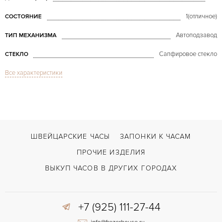
1(отличное)
СОСТОЯНИЕ
Автоподзавод
ТИП МЕХАНИЗМА
Сапфировое стекло
СТЕКЛО
Все характеристики
Premier Excenter Wite Gold Automatic
МОДЕЛЬ
В наличии
СРОКИ ДОСТАВКИ
С документами, С футляром
ВОЗМОЖНОСТИ ДОСТАВКИ
Двойной сложности застежка
ЗАСТЁЖКА
ШВЕЙЦАРСКИЕ ЧАСЫ
ЗАПОНКИ К ЧАСАМ
Арабские
ЦИФРЫ
ПРОЧИЕ ИЗДЕЛИЯ
ВЫКУП ЧАСОВ В ДРУГИХ ГОРОДАХ
+7 (925) 111-27-44