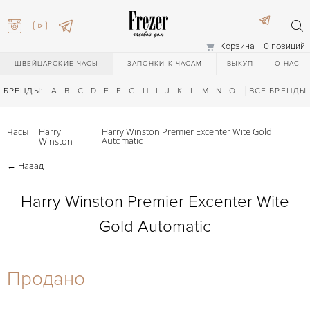
Корзина
0 позиций
ШВЕЙЦАРСКИЕ ЧАСЫ
ЗАПОНКИ К ЧАСАМ
ВЫКУП
О НАС
БРЕНДЫ:
A
B
C
D
E
F
G
H
I
J
K
L
M
N
O
P
ВСЕ БРЕНДЫ
Q
R
S
T
Часы
Harry
Harry Winston Premier Excenter Wite Gold
Automatic
Winston
←
Назад
Harry Winston Premier Excenter Wite
Gold Automatic
) 111-27-44
Продано
) 111-27-44