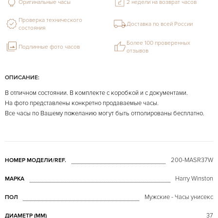
Оригинальные часы
2 недели на возврат часов
Проверка технического
Доставка по всей России
состояния
Более 100 проверенных
Подлинные фото часов
отзывов
ОПИСАНИЕ:
В отличном состоянии. В комплекте с коробкой и с документами.
На фото представлены конкретно продаваемые часы.
Все часы по Вашему пожеланию могут быть отполированы бесплатно.
200-MASR37W
НОМЕР МОДЕЛИ/REF.
Harry Winston
МАРКА
Мужские - Часы унисекс
ПОЛ
37
ДИАМЕТР (MM)