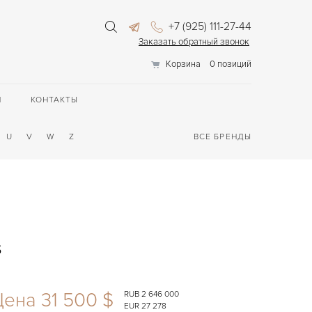
+7 (925) 111-27-44
Заказать обратный звонок
Корзина
0 позиций
П
КОНТАКТЫ
U
V
W
Z
ВСЕ БРЕНДЫ
s
ена 31 500 $
RUB 2 646 000
EUR 27 278