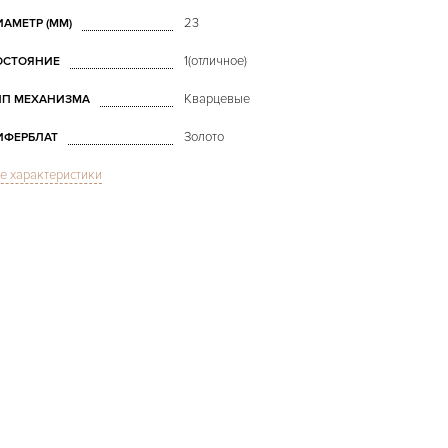
23
ИАМЕТР (MM)
1(отличное)
ОСТОЯНИЕ
Кварцевые
ИП МЕХАНИЗМА
Золото
ИФЕРБЛАТ
е характеристики
Сапфировое стекло
ТЕКЛО
В наличии
РОКИ ДОСТАВКИ
Золото
ВЕТ БРАСЛЕТА
Двойной сложности застежка
АСТЁЖКА
ЛИНА БРАСЛЕТА, ДЛИННАЯ
160
ТОРОНА (MM)
Без цифр
ИФРЫ
Отделка драгоценными
камнями
РОЧЕЕ