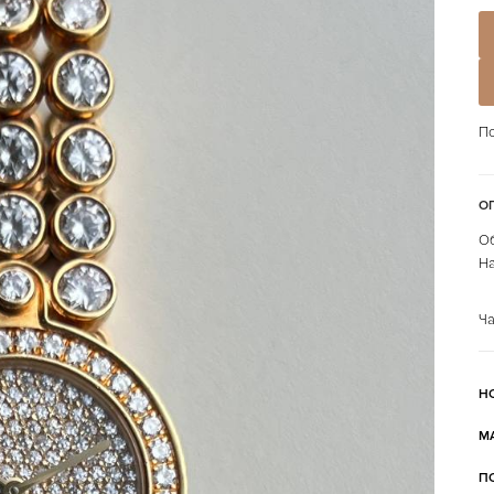
По
О
Об
На
Ча
Н
М
П