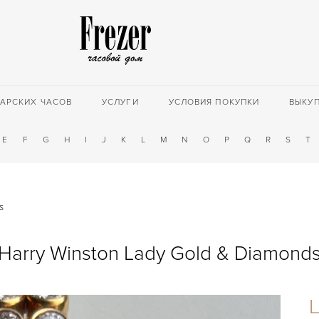
АРСКИХ ЧАСОВ
УСЛУГИ
УСЛОВИЯ ПОКУПКИ
ВЫКУ
E
F
G
H
I
J
K
L
M
N
O
P
Q
R
S
T
s
Harry Winston Lady Gold & Diamond
Ц