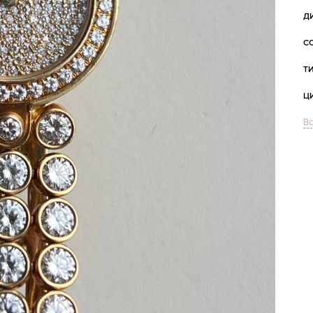
Д
С
Т
Ц
Вс
С
С
Ц
З
Д
С
Ц
П