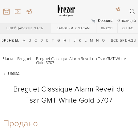
Корзина
0 позиций
ШВЕЙЦАРСКИЕ ЧАСЫ
ЗАПОНКИ К ЧАСАМ
ВЫКУП
О НАС
БРЕНДЫ:
A
B
C
D
E
F
G
H
I
J
K
L
M
N
O
P
ВСЕ БРЕНДЫ
Q
R
S
T
Часы
Breguet
Breguet Classique Alarm Reveil du Tsar GMT White
Gold 5707
←
Назад
Breguet Classique Alarm Reveil du
Tsar GMT White Gold 5707
) 111-27-44
Продано
) 111-27-44