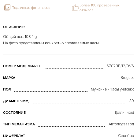
Более 100 проверенных
Подлинные фото часов
отзывов
ОПИСАНИЕ:
Общий вес: 108,4 gr.
На фото представлены конкретно продаваемые часы.
5707BB/12/9V6
НОМЕР МОДЕЛИ/REF.
Breguet
МАРКА
Мужские - Часы унисекс
ПОЛ
39
ДИАМЕТР (MM)
1(отличное)
СОСТОЯНИЕ
Автоподзавод
ТИП МЕХАНИЗМА
Серебро
ЦИФЕРБЛАТ