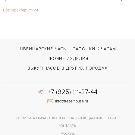
Все характеристики
Сапфировое стекло
СТЕКЛО
GMT/две час.зоны, Будильник, Дата
ФУНКЦИИ
Classique Alarm Reveil du Tsar GMT
МОДЕЛЬ
В наличии
СРОКИ ДОСТАВКИ
ШВЕЙЦАРСКИЕ ЧАСЫ
ЗАПОНКИ К ЧАСАМ
Черный
ЦВЕТ БРАСЛЕТА
ПРОЧИЕ ИЗДЕЛИЯ
Двойной сложности застежка
ЗАСТЁЖКА
ВЫКУП ЧАСОВ В ДРУГИХ ГОРОДАХ
Римские
ЦИФРЫ
+7 (925) 111-27-44
519F
КАЛИБР/МЕХАНИЗМ
info@frezerhouse.ru
45 часов
ЗАПАС ХОДА
Индикатор резерва хода
ПРОЧЕЕ
ПОЛИТИКА ОБРАБОТКИ ПЕРСОНАЛЬНЫХ ДАННЫХ
О НАС
КОНТАКТЫ
Москва,