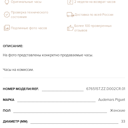
Оригинальные часы
2 недели на возврат часов
Проверка технического
Доставка по всей России
состояния
Более 100 проверенных
Подлинные фото часов
отзывов
ОПИСАНИЕ:
На фото представлены конкретно продаваемые часы.
Часы на комиссии.
67651ST.ZZ.D002CR.01
НОМЕР МОДЕЛИ/REF.
Audemars Piguet
МАРКА
Женские
ПОЛ
33
ДИАМЕТР (MM)