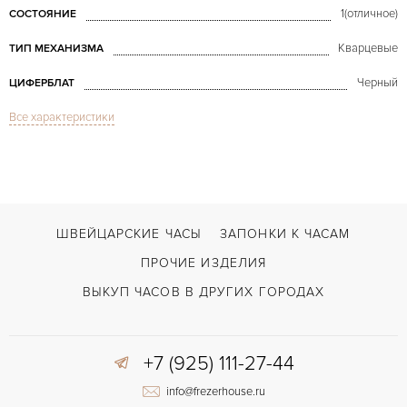
1(отличное)
СОСТОЯНИЕ
Кварцевые
ТИП МЕХАНИЗМА
Черный
ЦИФЕРБЛАТ
Все характеристики
Сапфировое стекло
СТЕКЛО
Дата
ФУНКЦИИ
Royal Oak Lady Factory Diamond 67651
МОДЕЛЬ
В наличии
СРОКИ ДОСТАВКИ
ШВЕЙЦАРСКИЕ ЧАСЫ
ЗАПОНКИ К ЧАСАМ
Черный
ЦВЕТ БРАСЛЕТА
ПРОЧИЕ ИЗДЕЛИЯ
Двойной сложности застежка
ЗАСТЁЖКА
ВЫКУП ЧАСОВ В ДРУГИХ ГОРОДАХ
Без цифр
ЦИФРЫ
+7 (925) 111-27-44
Отделка драгоценными камнями
ПРОЧЕЕ
info@frezerhouse.ru