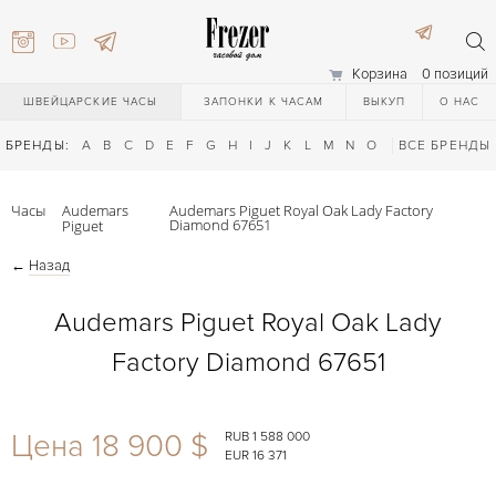
Корзина
0 позиций
ШВЕЙЦАРСКИЕ ЧАСЫ
ЗАПОНКИ К ЧАСАМ
ВЫКУП
О НАС
БРЕНДЫ:
A
B
C
D
E
F
G
H
I
J
K
L
M
N
O
P
ВСЕ БРЕНДЫ
Q
R
S
T
Часы
Audemars
Audemars Piguet Royal Oak Lady Factory
Diamond 67651
Piguet
←
Назад
Audemars Piguet Royal Oak Lady
Factory Diamond 67651
) 111-27-44
Цена 18 900 $
RUB 1 588 000
) 111-27-44
EUR 16 371