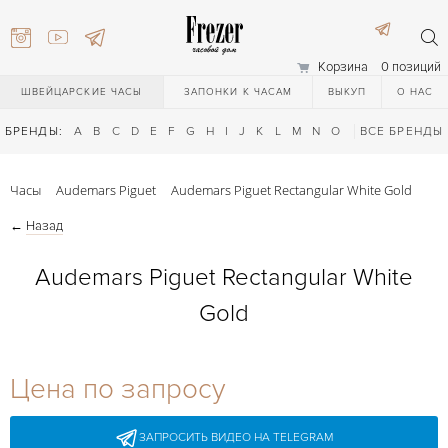
Корзина
0 позиций
ШВЕЙЦАРСКИЕ ЧАСЫ
ЗАПОНКИ К ЧАСАМ
ВЫКУП
О НАС
БРЕНДЫ:
A
B
C
D
E
F
G
H
I
J
K
L
M
N
O
P
ВСЕ БРЕНДЫ
Q
R
S
T
Часы
Audemars Piguet
Audemars Piguet Rectangular White Gold
←
Назад
Audemars Piguet Rectangular White
Gold
) 111-27-44
Цена по запросу
) 111-27-44
ЗАПРОСИТЬ ВИДЕО НА TELEGRAM