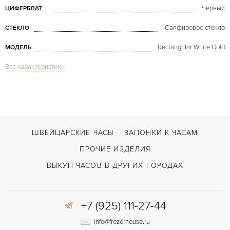
Черный
ЦИФЕРБЛАТ
Сапфировое стекло
СТЕКЛО
Rectangular White Gold
МОДЕЛЬ
Все характеристики
Усложненная застежка
ЗАСТЁЖКА
ДЛИНА БРАСЛЕТА, ДЛИННАЯ СТОРОНА
185
(MM)
Без цифр
ЦИФРЫ
ШВЕЙЦАРСКИЕ ЧАСЫ
ЗАПОНКИ К ЧАСАМ
ПРОЧИЕ ИЗДЕЛИЯ
ВЫКУП ЧАСОВ В ДРУГИХ ГОРОДАХ
+7 (925) 111-27-44
info@frezerhouse.ru