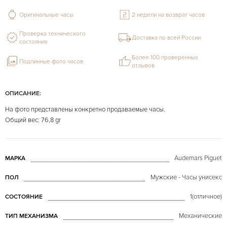
Оригинальные часы
2 недели на возврат часов
Проверка технического
Доставка по всей России
состояния
Более 100 проверенных
Подлинные фото часов
отзывов
ОПИСАНИЕ:
На фото представлены конкретно продаваемые часы.
Общий вес: 76,8 gr
Audemars Piguet
МАРКА
Мужские - Часы унисекс
ПОЛ
1(отличное)
СОСТОЯНИЕ
Механические
ТИП МЕХАНИЗМА